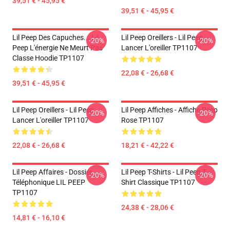
39,51 € - 45,95 €
39,51 € - 45,95 €
Lil Peep Des Capuches... Lil
Lil Peep Oreillers - Lil Peep
-20%
-20%
Peep L'énergie Ne Meurt Pas
Lancer L'oreiller TP1107
Classe Hoodie TP1107
22,08 € - 26,68 €
39,51 € - 45,95 €
Lil Peep Oreillers - Lil Peep
Lil Peep Affiches - Affiche Peep
-20%
-20%
Lancer L'oreiller TP1107
Rose TP1107
22,08 € - 26,68 €
18,21 € - 42,22 €
Lil Peep Affaires - Dossier
Lil Peep T-Shirts - Lil Peep T-
-20%
-20%
Téléphonique LIL PEEP
Shirt Classique TP1107
TP1107
24,38 € - 28,06 €
14,81 € - 16,10 €