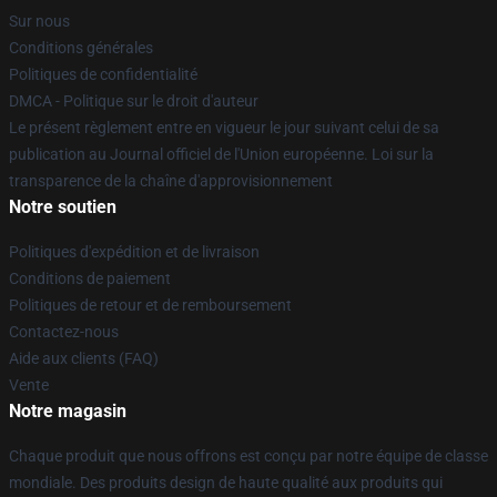
Sur nous
Conditions générales
Politiques de confidentialité
DMCA - Politique sur le droit d'auteur
Le présent règlement entre en vigueur le jour suivant celui de sa
publication au Journal officiel de l'Union européenne. Loi sur la
transparence de la chaîne d'approvisionnement
Notre soutien
Politiques d'expédition et de livraison
Conditions de paiement
Politiques de retour et de remboursement
Contactez-nous
Aide aux clients (FAQ)
Vente
Notre magasin
Chaque produit que nous offrons est conçu par notre équipe de classe
mondiale. Des produits design de haute qualité aux produits qui