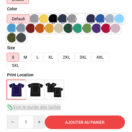
Color
Default
Size
S
M
L
XL
2XL
3XL
4XL
5XL
Print Location
Voir le guide des tailles
Quantity
AJOUTER AU PANIER