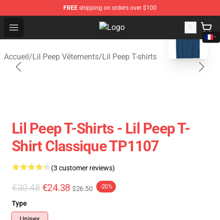
FREE
shipping on orders over $100
blank template
Open menu
Lil Peep Store - Official Lil Peep 
Accueil
/
Lil Peep Vêtements
/
Lil Peep T-shirts
Lil Peep T-Shirts - Lil Peep T-
Shirt Classique TP1107
(3 customer reviews)
€30.48
€24.38
-20%
$26.50
Type
Unisex