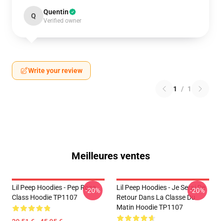
Quentin
Q
Verified owner
Write your review
1
/
1
Meilleures ventes
Lil Peep Hoodies - Pep Rose
Lil Peep Hoodies - Je Serai De
-20%
-20%
Class Hoodie TP1107
Retour Dans La Classe Du
Matin Hoodie TP1107