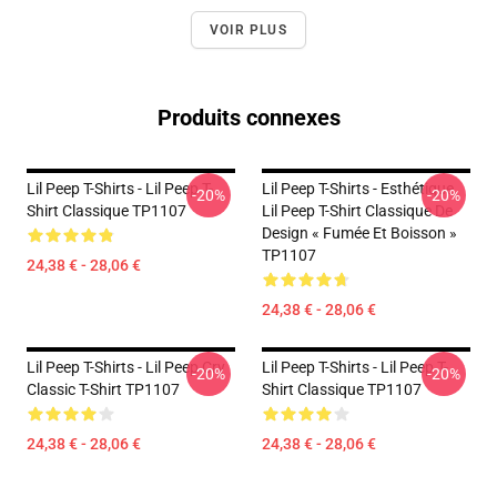
VOIR PLUS
Produits connexes
Lil Peep T-Shirts - Lil Peep T-
Lil Peep T-Shirts - Esthétique
-20%
-20%
Shirt Classique TP1107
Lil Peep T-Shirt Classique De
Design « Fumée Et Boisson »
TP1107
24,38 € - 28,06 €
24,38 € - 28,06 €
Lil Peep T-Shirts - Lil Peep Cry
Lil Peep T-Shirts - Lil Peep T-
-20%
-20%
Classic T-Shirt TP1107
Shirt Classique TP1107
24,38 € - 28,06 €
24,38 € - 28,06 €