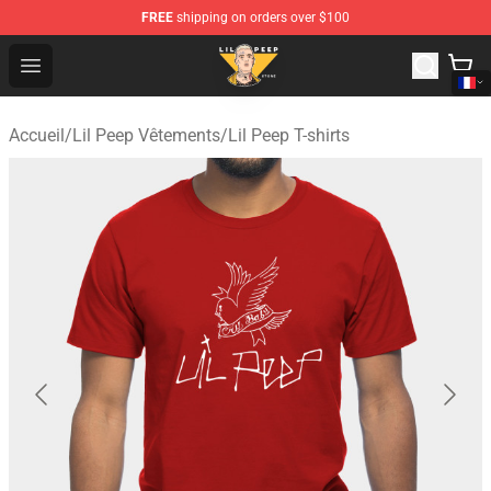
FREE
shipping on orders over $100
Lil Peep Store - Official Lil Peep Merchandise Shop
Open menu
Accueil
/
Lil Peep Vêtements
/
Lil Peep T-shirts