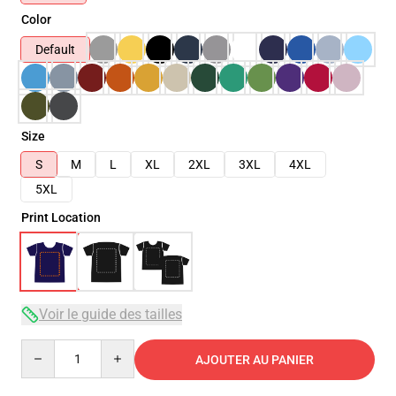
Color
Default
Size
S
M
L
XL
2XL
3XL
4XL
5XL
Print Location
Voir le guide des tailles
Quantity
AJOUTER AU PANIER