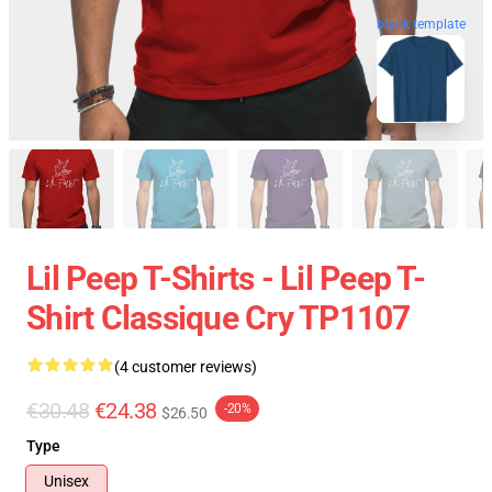
blank template
Lil Peep T-Shirts - Lil Peep T-
Shirt Classique Cry TP1107
(4 customer reviews)
€30.48
€24.38
-20%
$26.50
Type
Unisex