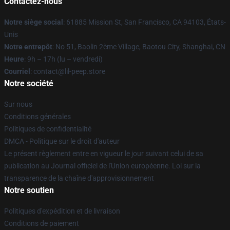
Contactez-nous
Notre siège social
: 61885 Mission St, San Francisco, CA 94103, États-
Unis
Notre entrepôt
: No 51, Baolin 2ème Village, Baotou City, Shanghai, CN
Heure
: 9h – 17h (lu – vendredi)
Courriel
: contact@lil-peep.store
Notre société
Sur nous
Conditions générales
Politiques de confidentialité
DMCA - Politique sur le droit d'auteur
Le présent règlement entre en vigueur le jour suivant celui de sa
publication au Journal officiel de l'Union européenne. Loi sur la
transparence de la chaîne d'approvisionnement
Notre soutien
Politiques d'expédition et de livraison
Conditions de paiement