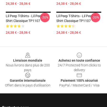
24,38 € - 28,06 €
24,38 € - 28,06 €
Lil Peep T-Shirts - Lil Peep T-
Lil Peep T-Shirts - Lil Peep T-
-20%
-20%
Shirt Classique TP1107
Shirt Classique TP1107
24,38 € - 28,06 €
24,38 € - 28,06 €
Footer
Livraison mondiale
Achetez en toute confiance
Nous livrons dans plus de 200
24/7 Protected from clicks to
pays
delivery
Garantie internationale
Paiement 100% sécurisé
Offert dans le pays d'utilisation
PayPal / MasterCard / Visa