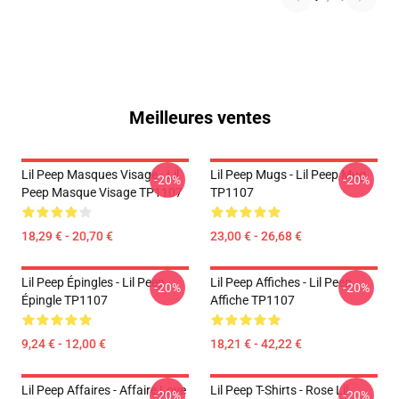
Meilleures ventes
Lil Peep Masques Visage - Lil
Lil Peep Mugs - Lil Peep Mug
-20%
-20%
Peep Masque Visage TP1107
TP1107
18,29 € - 20,70 €
23,00 € - 26,68 €
Lil Peep Épingles - Lil Peep
Lil Peep Affiches - Lil Peep
-20%
-20%
Épingle TP1107
Affiche TP1107
9,24 € - 12,00 €
18,21 € - 42,22 €
Lil Peep Affaires - Affaire Love
Lil Peep T-Shirts - Rose Lil
-20%
-20%