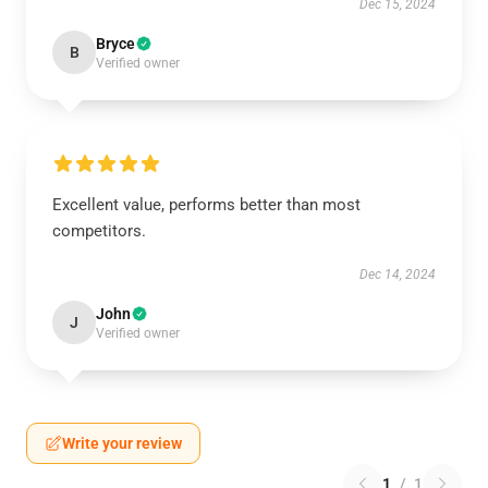
Dec 15, 2024
Bryce
B
Verified owner
Excellent value, performs better than most
competitors.
Dec 14, 2024
John
J
Verified owner
Write your review
1
/
1