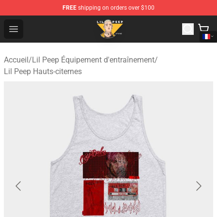
FREE
shipping on orders over $100
Lil Peep Store - Official Lil Peep Merchandise Shop
Open menu
Accueil
/
Lil Peep Équipement d'entraînement
/
Lil Peep Hauts-citernes