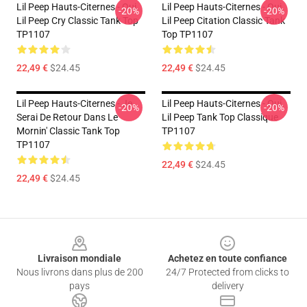
Lil Peep Hauts-Citernes - Oui.
Lil Peep Hauts-Citernes - Oui.
-20%
-20%
Lil Peep Cry Classic Tank Top
Lil Peep Citation Classic Tank
TP1107
Top TP1107
22,49 €
$24.45
22,49 €
$24.45
Lil Peep Hauts-Citernes - Je
Lil Peep Hauts-Citernes - Oui.
-20%
-20%
Serai De Retour Dans Le
Lil Peep Tank Top Classique
Mornin' Classic Tank Top
TP1107
TP1107
22,49 €
$24.45
22,49 €
$24.45
Footer
Livraison mondiale
Achetez en toute confiance
Nous livrons dans plus de 200
24/7 Protected from clicks to
pays
delivery