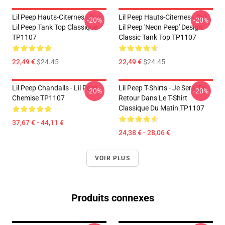
Lil Peep Hauts-Citernes - Oui.
Lil Peep Hauts-Citernes - Oui.
-20%
-20%
Lil Peep Tank Top Classique
Lil Peep 'Neon Peep' Design
TP1107
Classic Tank Top TP1107
22,49 €
$24.45
22,49 €
$24.45
Lil Peep Chandails - Lil Peep
Lil Peep T-Shirts - Je Serai De
-20%
-20%
Chemise TP1107
Retour Dans Le T-Shirt
Classique Du Matin TP1107
37,67 € - 44,11 €
24,38 € - 28,06 €
VOIR PLUS
Produits connexes