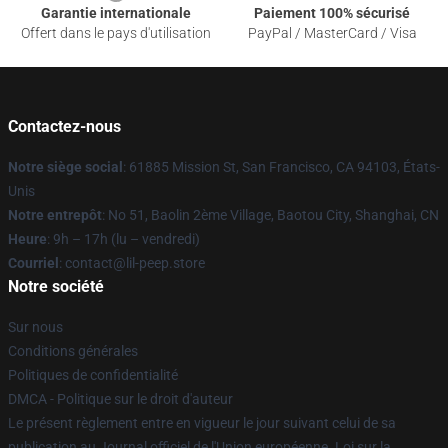
Garantie internationale
Paiement 100% sécurisé
Offert dans le pays d'utilisation
PayPal / MasterCard / Visa
Contactez-nous
Notre siège social
: 61885 Mission St, San Francisco, CA 94103, États-
Unis
Notre entrepôt
: No 51, Baolin 2ème Village, Baotou City, Shanghai, CN
Heure
: 9h – 17h (lu – vendredi)
Courriel
: contact@lil-peep.store
Notre société
Sur nous
Conditions générales
Politiques de confidentialité
DMCA - Politique sur le droit d'auteur
Le présent règlement entre en vigueur le jour suivant celui de sa
publication au Journal officiel de l'Union européenne. Loi sur la