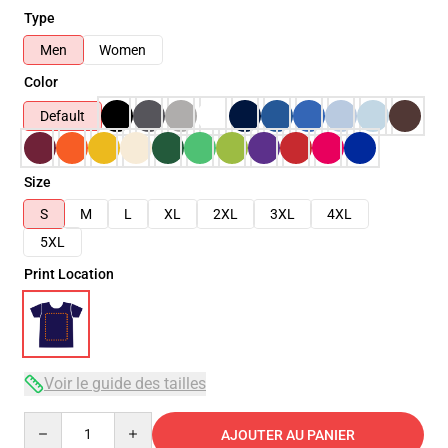
Type
Men
Women
Color
Default
Size
S
M
L
XL
2XL
3XL
4XL
5XL
Print Location
Voir le guide des tailles
Quantity
AJOUTER AU PANIER