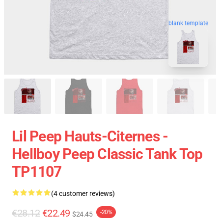
blank template
Lil Peep Hauts-Citernes -
Hellboy Peep Classic Tank Top
TP1107
(4 customer reviews)
€28.12
€22.49
-20%
$24.45