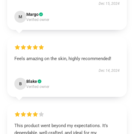
Dec 15, 2024
Margo
M
Verified owner
Feels amazing on the skin, highly recommended!
Dec 14, 2024
Blake
B
Verified owner
This product went beyond my expectations. It’s
dependable, well-crafted, and ideal for my