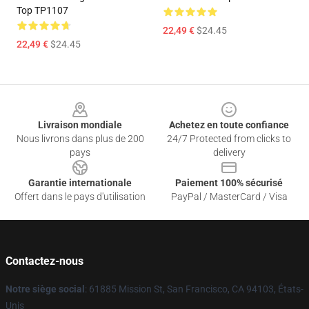
Top TP1107
22,49 €
$24.45
22,49 €
$24.45
Footer
Livraison mondiale
Achetez en toute confiance
Nous livrons dans plus de 200
24/7 Protected from clicks to
pays
delivery
Garantie internationale
Paiement 100% sécurisé
Offert dans le pays d'utilisation
PayPal / MasterCard / Visa
Contactez-nous
Notre siège social
: 61885 Mission St, San Francisco, CA 94103, États-
Unis