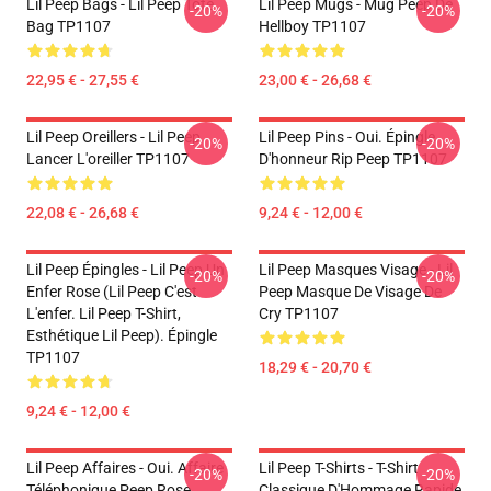
Lil Peep Bags - Lil Peep Tote
Lil Peep Mugs - Mug Peep De
-20%
-20%
Bag TP1107
Hellboy TP1107
22,95 € - 27,55 €
23,00 € - 26,68 €
Lil Peep Oreillers - Lil Peep
Lil Peep Pins - Oui. Épingle
-20%
-20%
Lancer L'oreiller TP1107
D'honneur Rip Peep TP1107
22,08 € - 26,68 €
9,24 € - 12,00 €
Lil Peep Épingles - Lil Peep Un
Lil Peep Masques Visage - Lil
-20%
-20%
Enfer Rose (Lil Peep C'est
Peep Masque De Visage De
L'enfer. Lil Peep T-Shirt,
Cry TP1107
Esthétique Lil Peep). Épingle
TP1107
18,29 € - 20,70 €
9,24 € - 12,00 €
Lil Peep Affaires - Oui. Affaire
Lil Peep T-Shirts - T-Shirt
-20%
-20%
Téléphonique Peep Rose
Classique D'Hommage Rapide