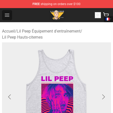
FREE
shipping on orders over $100
Lil Peep Store - Official Lil Peep Merchandise Shop
Open menu
Accueil
/
Lil Peep Équipement d'entraînement
/
Lil Peep Hauts-citernes