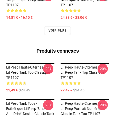
TP1107
TP1107
14,81 € - 16,10 €
24,38 € - 28,06 €
VOIR PLUS
Produits connexes
Lil Peep Hauts-Citernes - Oui.
Lil Peep Hauts-Citernes - Oui.
-20%
-20%
Lil Peep Tank Top Classique
Lil Peep Tank Top Classique
TP1107
TP1107
22,49 €
$24.45
22,49 €
$24.45
Lil Peep Tank Tops -
Lil Peep Hauts-Citernes - Oui.
-20%
-20%
Esthétique Lil Peep 'Smoke
Lil Peep Portrait Numérique
And Drink' Design Classic Tank
Classic Tank Top TP1107