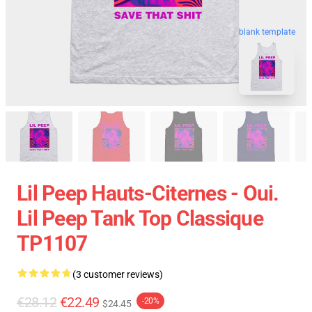
blank template
Lil Peep Hauts-Citernes - Oui.
Lil Peep Tank Top Classique
TP1107
(3 customer reviews)
€28.12
€22.49
-20%
$24.45