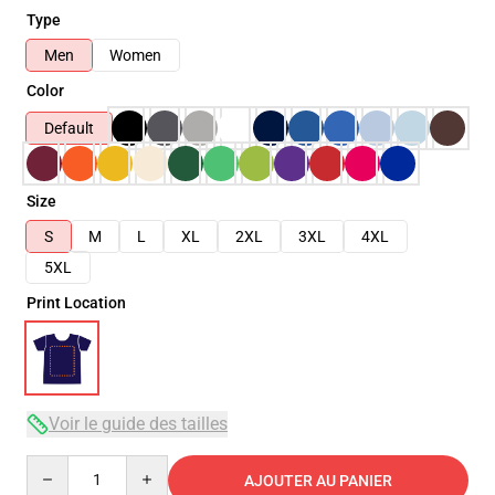
Type
Men
Women
Color
Default
Size
S
M
L
XL
2XL
3XL
4XL
5XL
Print Location
Voir le guide des tailles
Quantity
AJOUTER AU PANIER