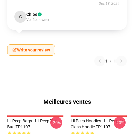
Dec 13, 2024
Chloe
C
Verified owner
Write your review
1
/
1
Meilleures ventes
Lil Peep Bags - Lil Peep Tote
Lil Peep Hoodies - Lil Peep Cry
-20%
-20%
Bag TP1107
Class Hoodie TP1107