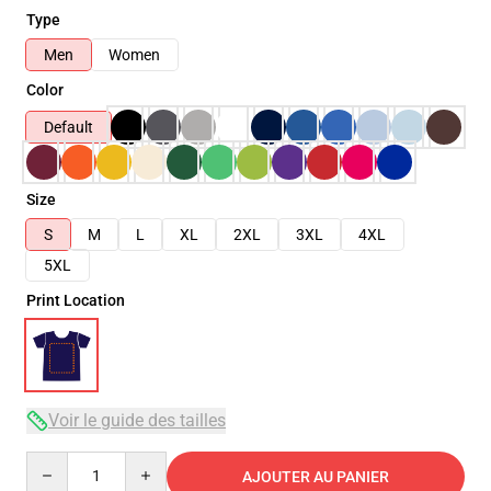
Type
Men
Women
Color
Default
Size
S
M
L
XL
2XL
3XL
4XL
5XL
Print Location
Voir le guide des tailles
Quantity
AJOUTER AU PANIER