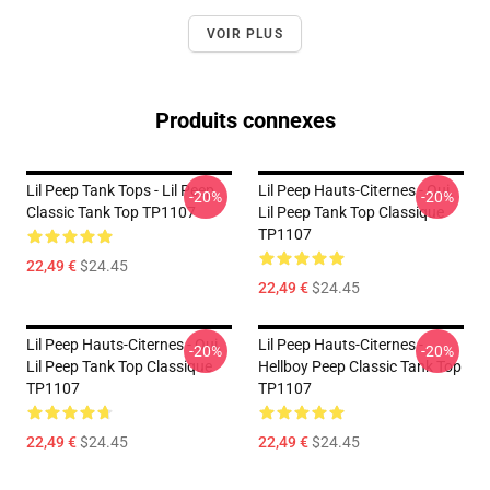
VOIR PLUS
Produits connexes
Lil Peep Tank Tops - Lil Peep
Lil Peep Hauts-Citernes - Oui.
-20%
-20%
Classic Tank Top TP1107
Lil Peep Tank Top Classique
TP1107
22,49 €
$24.45
22,49 €
$24.45
Lil Peep Hauts-Citernes - Oui.
Lil Peep Hauts-Citernes -
-20%
-20%
Lil Peep Tank Top Classique
Hellboy Peep Classic Tank Top
TP1107
TP1107
22,49 €
$24.45
22,49 €
$24.45