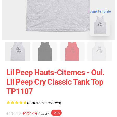
blank template
Lil Peep Hauts-Citernes - Oui.
Lil Peep Cry Classic Tank Top
TP1107
(3 customer reviews)
€28.12
€22.49
-20%
$24.45