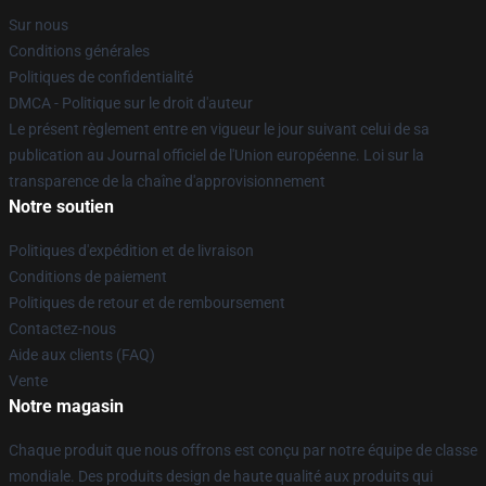
Sur nous
Conditions générales
Politiques de confidentialité
DMCA - Politique sur le droit d'auteur
Le présent règlement entre en vigueur le jour suivant celui de sa
publication au Journal officiel de l'Union européenne. Loi sur la
transparence de la chaîne d'approvisionnement
Notre soutien
Politiques d'expédition et de livraison
Conditions de paiement
Politiques de retour et de remboursement
Contactez-nous
Aide aux clients (FAQ)
Vente
Notre magasin
Chaque produit que nous offrons est conçu par notre équipe de classe
mondiale. Des produits design de haute qualité aux produits qui