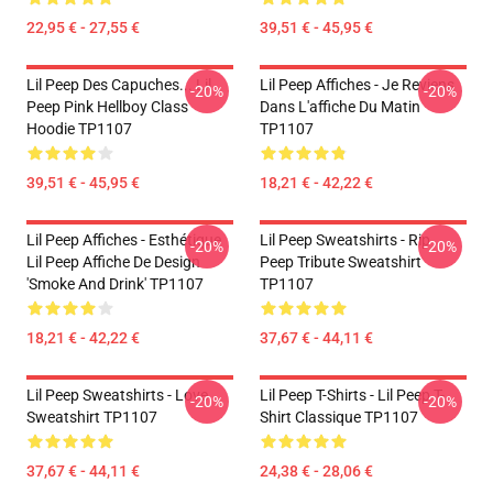
22,95 € - 27,55 €
39,51 € - 45,95 €
Lil Peep Des Capuches... Lil
Lil Peep Affiches - Je Reviens
-20%
-20%
Peep Pink Hellboy Class
Dans L'affiche Du Matin
Hoodie TP1107
TP1107
39,51 € - 45,95 €
18,21 € - 42,22 €
Lil Peep Affiches - Esthétique
Lil Peep Sweatshirts - Rip
-20%
-20%
Lil Peep Affiche De Design
Peep Tribute Sweatshirt
'Smoke And Drink' TP1107
TP1107
18,21 € - 42,22 €
37,67 € - 44,11 €
Lil Peep Sweatshirts - Love
Lil Peep T-Shirts - Lil Peep T-
-20%
-20%
Sweatshirt TP1107
Shirt Classique TP1107
37,67 € - 44,11 €
24,38 € - 28,06 €