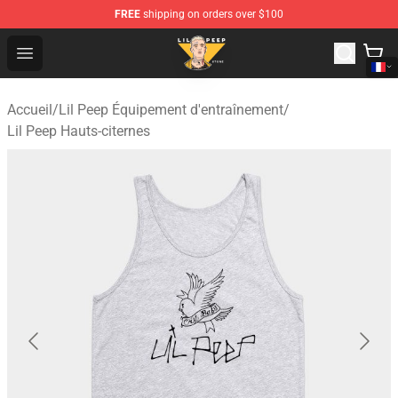
FREE
shipping on orders over $100
Lil Peep Store - Official Lil Peep Merchandise Shop
Open menu
Accueil
/
Lil Peep Équipement d'entraînement
/
Lil Peep Hauts-citernes