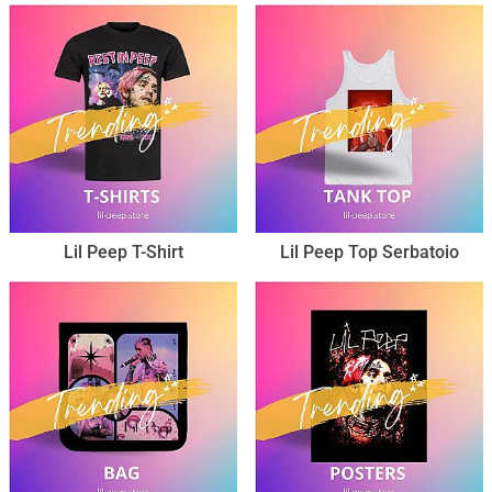
Lil Peep T-Shirt
Lil Peep Top Serbatoio