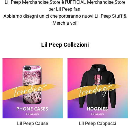
Lil Peep Merchandise Store è l'UFFICIAL Merchandise Store
per Lil Peep fan.
Abbiamo disegni unici che porteranno nuovi Lil Peep Stuff &
Merch a voi!
Lil Peep Collezioni
Lil Peep Cause
Lil Peep Cappucci