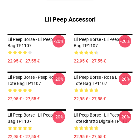
Lil Peep Accessori
Lil Peep Borse - Lil Peep Tote
Lil Peep Borse - Lil Peep Tote
-20%
-20%
Bag TP1107
Bag TP1107
22,95 € - 27,55 €
22,95 € - 27,55 €
Lil Peep Borse - Peep Rose
Lil Peep Borse - Rosa Lil Peep
-20%
-20%
Tote Bag TP1107
Tote Bag TP1107
22,95 € - 27,55 €
22,95 € - 27,55 €
Lil Peep Borse - Lil Peep Tote
Lil Peep Borse - Lil Peep Borsa
-20%
-20%
Bag TP1107
Tote Ritratto Digitale TP1107
22,95 € - 27,55 €
22,95 € - 27,55 €