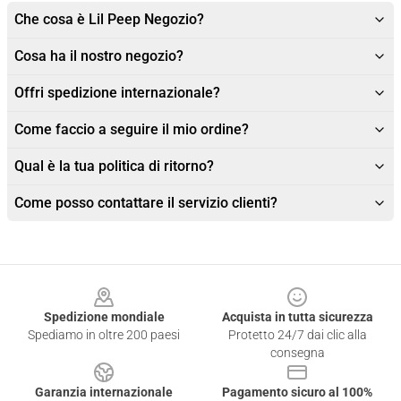
Che cosa è Lil Peep Negozio?
Cosa ha il nostro negozio?
Offri spedizione internazionale?
Come faccio a seguire il mio ordine?
Qual è la tua politica di ritorno?
Come posso contattare il servizio clienti?
Footer
Spedizione mondiale
Acquista in tutta sicurezza
Spediamo in oltre 200 paesi
Protetto 24/7 dai clic alla
consegna
Garanzia internazionale
Pagamento sicuro al 100%