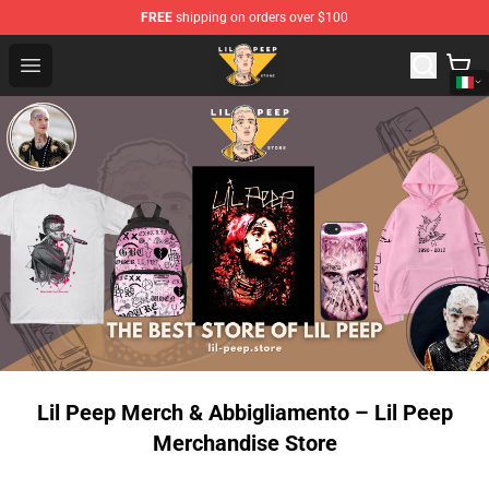
FREE
shipping on orders over $100
Lil Peep Store - Official Lil Peep Merchandise Shop
Open menu
Lil Peep Merch & Abbigliamento – Lil Peep
Merchandise Store