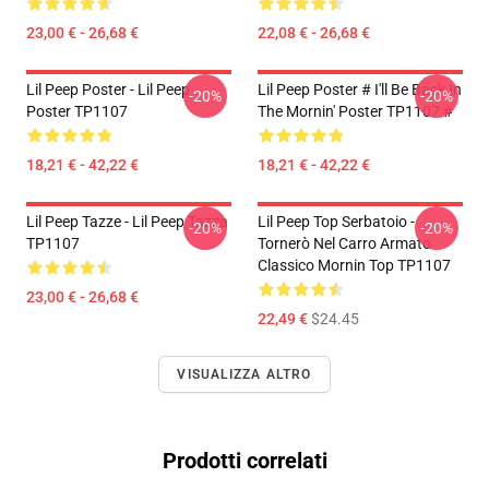
23,00 € - 26,68 €
22,08 € - 26,68 €
Lil Peep Poster - Lil Peep
Lil Peep Poster # I'll Be Back In
-20%
-20%
Poster TP1107
The Mornin' Poster TP1107 #
18,21 € - 42,22 €
18,21 € - 42,22 €
Lil Peep Tazze - Lil Peep Tazza
Lil Peep Top Serbatoio -
-20%
-20%
TP1107
Tornerò Nel Carro Armato
Classico Mornin Top TP1107
23,00 € - 26,68 €
22,49 €
$24.45
VISUALIZZA ALTRO
Prodotti correlati