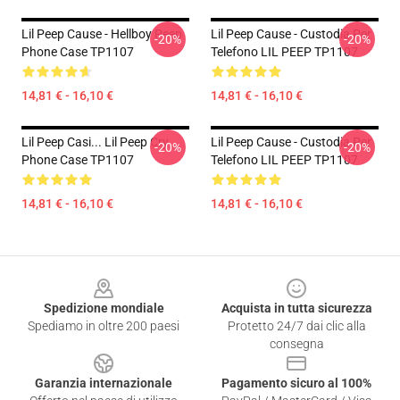
Lil Peep Cause - Hellboy Peep
Lil Peep Cause - Custodia Per
-20%
-20%
Phone Case TP1107
Telefono LIL PEEP TP1107
14,81 € - 16,10 €
14,81 € - 16,10 €
Lil Peep Casi... Lil Peep Cry
Lil Peep Cause - Custodia Per
-20%
-20%
Phone Case TP1107
Telefono LIL PEEP TP1107
14,81 € - 16,10 €
14,81 € - 16,10 €
Footer
Spedizione mondiale
Acquista in tutta sicurezza
Spediamo in oltre 200 paesi
Protetto 24/7 dai clic alla
consegna
Garanzia internazionale
Pagamento sicuro al 100%