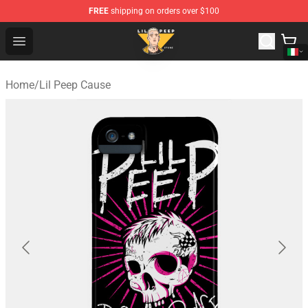
FREE
shipping on orders over $100
Lil Peep Store - Official Lil Peep Merchandise Shop
Open menu
Home
/
Lil Peep Cause