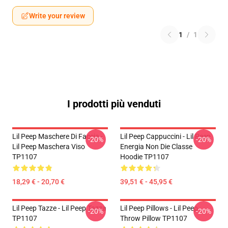
Write your review
1
/
1
I prodotti più venduti
Lil Peep Maschere Di Faccia -
Lil Peep Cappuccini - Lil Peep
-20%
-20%
Lil Peep Maschera Viso
Energia Non Die Classe
TP1107
Hoodie TP1107
18,29 € - 20,70 €
39,51 € - 45,95 €
Lil Peep Tazze - Lil Peep Tazza
Lil Peep Pillows - Lil Peep
-20%
-20%
TP1107
Throw Pillow TP1107