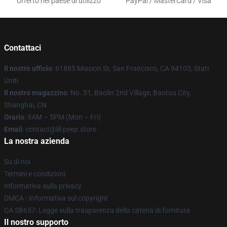
Offerto nel paese di utilizzo
PayPal / MasterCard / Visa
Contattaci
Il nostro ufficio
: 61885 Mission St, San Francisco, CA 94103, Stati
Uniti
Il nostro magazzino
: No. 51, Baolin 2nd Village, Baotou City,
Shanghai, CN
Orario
: 9AM – 5PM (Mon – Fri)
Email
: contact@lil-peep.store
La nostra azienda
Su di noi
Termini e condizioni
Informativa sulla privacy
DMCA - Informativa sul copyright
CA SB657: Legge sulla trasparenza della catena di fornitura
Il nostro supporto