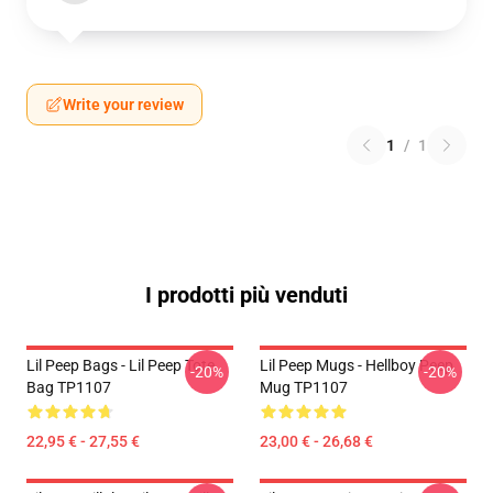
Write your review
1
/
1
I prodotti più venduti
Lil Peep Bags - Lil Peep Tote
Lil Peep Mugs - Hellboy Peep
-20%
-20%
Bag TP1107
Mug TP1107
22,95 € - 27,55 €
23,00 € - 26,68 €