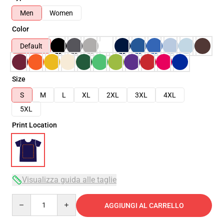
Men
Women
Color
Default
Size
S
M
L
XL
2XL
3XL
4XL
5XL
Print Location
Visualizza guida alle taglie
Quantity
AGGIUNGI AL CARRELLO