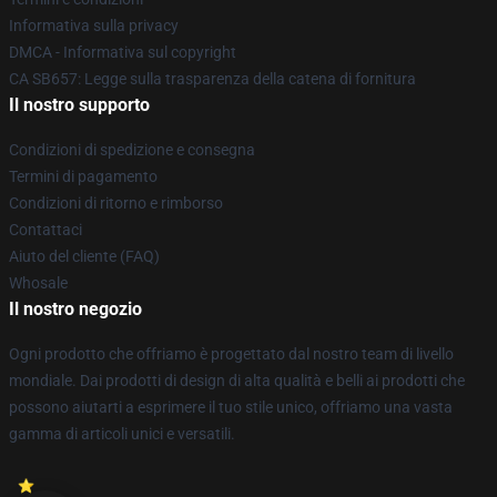
Informativa sulla privacy
DMCA - Informativa sul copyright
CA SB657: Legge sulla trasparenza della catena di fornitura
Il nostro supporto
Condizioni di spedizione e consegna
Termini di pagamento
Condizioni di ritorno e rimborso
Contattaci
Aiuto del cliente (FAQ)
Whosale
Il nostro negozio
Ogni prodotto che offriamo è progettato dal nostro team di livello
mondiale. Dai prodotti di design di alta qualità e belli ai prodotti che
possono aiutarti a esprimere il tuo stile unico, offriamo una vasta
gamma di articoli unici e versatili.