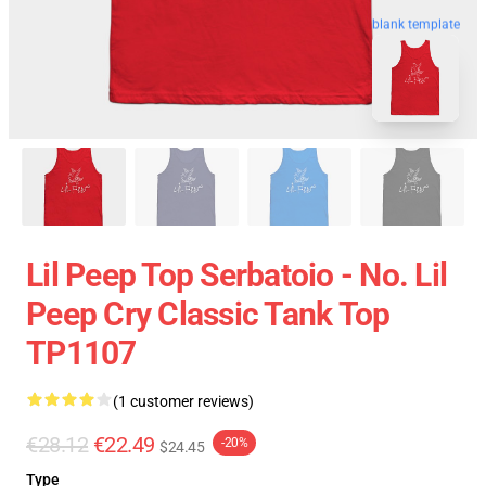
blank template
Lil Peep Top Serbatoio - No. Lil
Peep Cry Classic Tank Top
TP1107
(1 customer reviews)
€28.12
€22.49
-20%
$24.45
Type