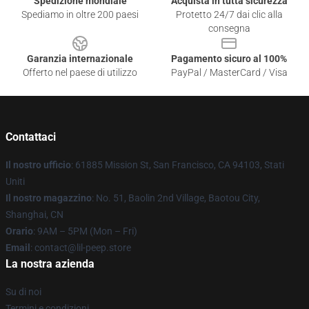
Spedizione mondiale
Acquista in tutta sicurezza
Spediamo in oltre 200 paesi
Protetto 24/7 dai clic alla
consegna
Garanzia internazionale
Pagamento sicuro al 100%
Offerto nel paese di utilizzo
PayPal / MasterCard / Visa
Contattaci
Il nostro ufficio
: 61885 Mission St, San Francisco, CA 94103, Stati
Uniti
Il nostro magazzino
: No. 51, Baolin 2nd Village, Baotou City,
Shanghai, CN
Orario
: 9AM – 5PM (Mon – Fri)
Email
: contact@lil-peep.store
La nostra azienda
Su di noi
Termini e condizioni