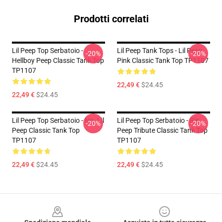
Prodotti correlati
Lil Peep Top Serbatoio -
Lil Peep Tank Tops - Lil Peep
-20%
-20%
Hellboy Peep Classic Tank Top
Pink Classic Tank Top TP1107
TP1107
22,49 €
$24.45
22,49 €
$24.45
Lil Peep Top Serbatoio - No. Lil
Lil Peep Top Serbatoio - Rip
-20%
-20%
Peep Classic Tank Top
Peep Tribute Classic Tank Top
TP1107
TP1107
22,49 €
$24.45
22,49 €
$24.45
Footer