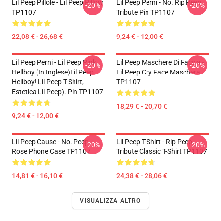
Lil Peep Pillole - Lil Peep Pillow
Lil Peep Perni - No. Rip Peep
-20%
-20%
TP1107
Tribute Pin TP1107
22,08 € - 26,68 €
9,24 € - 12,00 €
Lil Peep Perni - Lil Peep Pink
Lil Peep Maschere Di Faccia -
-20%
-20%
Hellboy (in Inglese)Lil Peep
Lil Peep Cry Face Maschera
Hellboy! Lil Peep T-Shirt,
TP1107
Estetica Lil Peep). Pin TP1107
18,29 € - 20,70 €
9,24 € - 12,00 €
Lil Peep Cause - No. Peep
Lil Peep T-Shirt - Rip Peep
-20%
-20%
Rose Phone Case TP1107
Tribute Classic T-Shirt TP1107
14,81 € - 16,10 €
24,38 € - 28,06 €
VISUALIZZA ALTRO