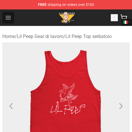
FREE
shipping on orders over $100
Lil Peep Store - Official Lil Peep Merchandise Shop
Open menu
Home
/
Lil Peep Gear di lavoro
/
Lil Peep Top serbatoio