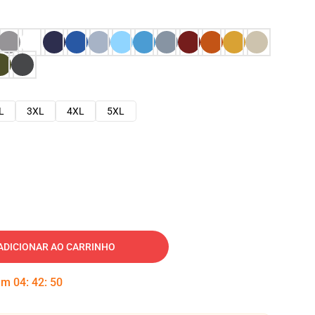
L
3XL
4XL
5XL
ADICIONAR AO CARRINHO
 em
04
:
42
:
49