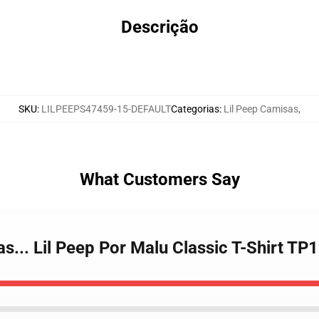
Descrição
SKU
:
LILPEEPS47459-15-DEFAULT
Categorias
:
Lil Peep Camisas
,
What Customers Say
as... Lil Peep Por Malu Classic T-Shirt TP