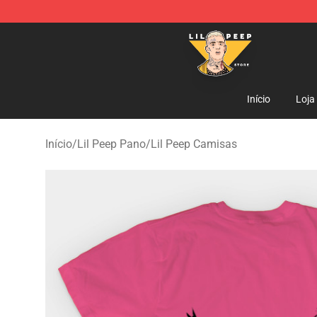
Lil Peep Store - Official Lil Peep Merchandise Shop
Início
Loja
Início
/
Lil Peep Pano
/
Lil Peep Camisas