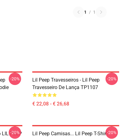
1
/
1
-20%
-20%
eep
Lil Peep Travesseiros - Lil Peep
odie
Travesseiro De Lança TP1107
€ 22,08 - € 26,68
-20%
-20%
o LIL PEEP
Lil Peep Camisas... Lil Peep T-Shirt