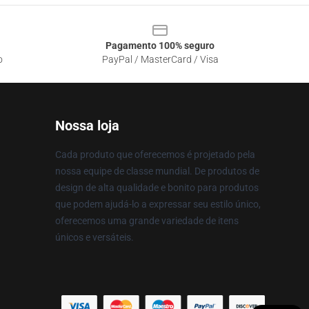
Pagamento 100% seguro
o
PayPal / MasterCard / Visa
Nossa loja
Cada produto que oferecemos é projetado pela
nossa equipe de classe mundial. De produtos de
design de alta qualidade e bonito para produtos
que podem ajudá-lo a expressar seu estilo único,
oferecemos uma grande variedade de itens
únicos e versáteis.