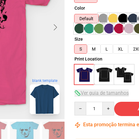
Color
Default
Size
S
M
L
XL
2X
Print Location
blank template
Ver guia de tamanhos
Quantity
Esta promoção termina