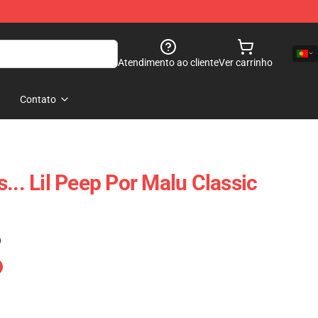
Atendimento ao cliente
Ver carrinho
Contato
... Lil Peep Por Malu Classic
)