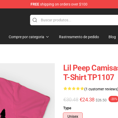
FREE
shipping on orders over $100
Compre por categoria
Rastreamento de pedido
Blog
Lil Peep Camisas
T-Shirt TP1107
(1 customer reviews
€30.48
€24.38
-20%
$26.50
Type
Unisex