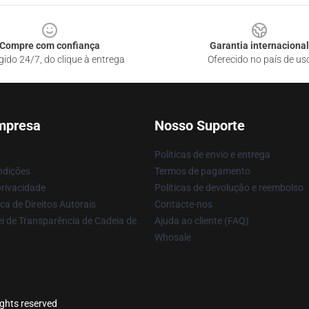
Compre com confiança
Garantia internacional
gido 24/7, do clique à entrega
Oferecido no país de us
mpresa
Nosso Suporte
Políticas de envio e entrega
ndições
Termos de pagamento
privacidade
Políticas de devolução e reembolso
ca de Direitos Autorais
Contacte-nos
i de Transparência de Cadeia de
Ajuda ao cliente (FAQ)
Whosale
ights reserved