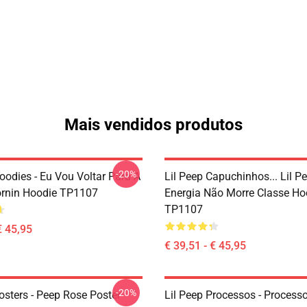
Mais vendidos produtos
-20%
oodies - Eu Vou Voltar Para A
Lil Peep Capuchinhos... Lil P
rnin Hoodie TP1107
Energia Não Morre Classe Ho
TP1107
€ 45,95
€ 39,51 - € 45,95
-20%
osters - Peep Rose Poster
Lil Peep Processos - Process