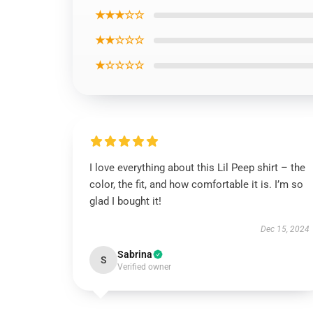
★★★☆☆
★★☆☆☆
★☆☆☆☆
I love everything about this Lil Peep shirt – the
color, the fit, and how comfortable it is. I’m so
glad I bought it!
Dec 15, 2024
Sabrina
S
Verified owner