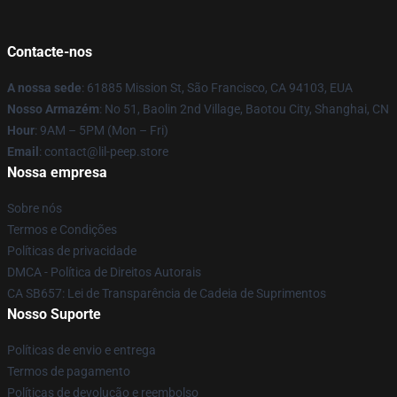
Contacte-nos
A nossa sede
: 61885 Mission St, São Francisco, CA 94103, EUA
Nosso Armazém
: No 51, Baolin 2nd Village, Baotou City, Shanghai, CN
Hour
: 9AM – 5PM (Mon – Fri)
Email
: contact@lil-peep.store
Nossa empresa
Sobre nós
Termos e Condições
Políticas de privacidade
DMCA - Política de Direitos Autorais
CA SB657: Lei de Transparência de Cadeia de Suprimentos
Nosso Suporte
Políticas de envio e entrega
Termos de pagamento
Políticas de devolução e reembolso