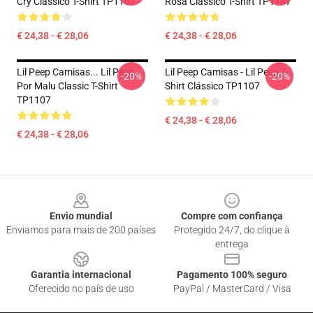
Cry Clássico T-Shirt TP1107
Rosa Clássico T-Shirt TP1107
€ 24,38 - € 28,06
€ 24,38 - € 28,06
Lil Peep Camisas... Lil Peep
Lil Peep Camisas - Lil Peep T-
-20%
-20%
Por Malu Classic T-Shirt
Shirt Clássico TP1107
TP1107
€ 24,38 - € 28,06
€ 24,38 - € 28,06
Footer
Envio mundial
Compre com confiança
Enviamos para mais de 200 países
Protegido 24/7, do clique à
entrega
Garantia internacional
Pagamento 100% seguro
Oferecido no país de uso
PayPal / MasterCard / Visa