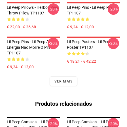
Lil Peep Pillows - Hellboy Peep
Lil Peep Pins - Lil Peep Pin
-20%
-20%
Throw Pillow TP1107
TP1107
€ 22,08 - € 26,68
€ 9,24 - € 12,00
Lil Peep Pins - Lil Peep A
Lil Peep Posters - Lil Peep
-20%
-20%
Energia Não Morre O Pin
Poster TP1107
TP1107
€ 18,21 - € 42,22
€ 9,24 - € 12,00
VER MAIS
Produtos relacionados
Lil Peep Camisas... Lil Peep
Lil Peep Camisas... Lil Peep
-20%
-20%