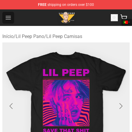
FREE
shipping on orders over $100
Lil Peep Store - Official Lil Peep Merchandise Shop
Open menu
Início
/
Lil Peep Pano
/
Lil Peep Camisas