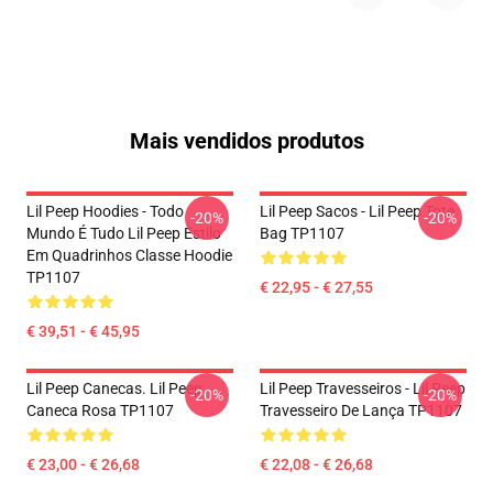
Mais vendidos produtos
Lil Peep Hoodies - Todo
Lil Peep Sacos - Lil Peep Tote
-20%
-20%
Mundo É Tudo Lil Peep Estilo
Bag TP1107
Em Quadrinhos Classe Hoodie
TP1107
€ 22,95 - € 27,55
€ 39,51 - € 45,95
Lil Peep Canecas. Lil Peep
Lil Peep Travesseiros - Lil Peep
-20%
-20%
Caneca Rosa TP1107
Travesseiro De Lança TP1107
€ 23,00 - € 26,68
€ 22,08 - € 26,68