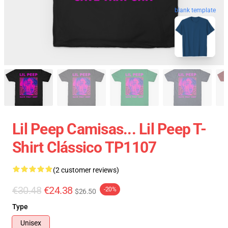
blank template
Lil Peep Camisas... Lil Peep T-
Shirt Clássico TP1107
(2 customer reviews)
€30.48
€24.38
-20%
$26.50
Type
Unisex