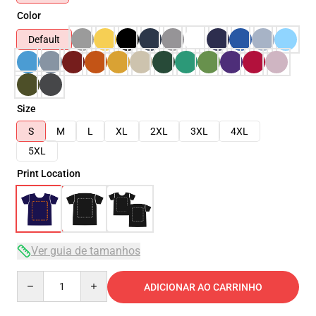
Color
Default
Size
S
M
L
XL
2XL
3XL
4XL
5XL
Print Location
Ver guia de tamanhos
Quantity
ADICIONAR AO CARRINHO