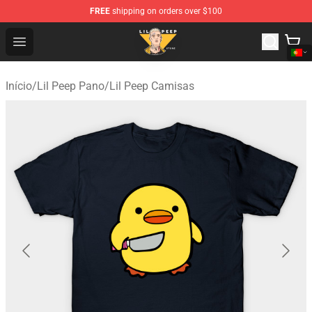
FREE
shipping on orders over $100
Lil Peep Store - Official Lil Peep Merchandise Shop
Open menu
Início
/
Lil Peep Pano
/
Lil Peep Camisas