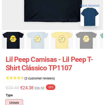
blank template
Lil Peep Camisas - Lil Peep T-
Shirt Clássico TP1107
(2 customer reviews)
€30.48
€24.38
-20%
$26.50
Type
Unisex