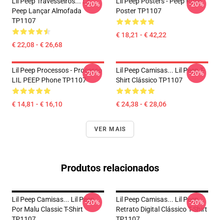
Lil Peep Travesseiros... Lil
Lil Peep Posters - Peep Rose
-20%
-20%
Peep Lançar Almofada
Poster TP1107
TP1107
€ 18,21 - € 42,22
€ 22,08 - € 26,68
Lil Peep Processos - Processo
Lil Peep Camisas... Lil Peep T-
-20%
-20%
LIL PEEP Phone TP1107
Shirt Clássico TP1107
€ 14,81 - € 16,10
€ 24,38 - € 28,06
VER MAIS
Produtos relacionados
Lil Peep Camisas... Lil Peep
Lil Peep Camisas... Lil Peep
-20%
-20%
Por Malu Classic T-Shirt
Retrato Digital Clássico T-Shirt
TP1107
TP1107