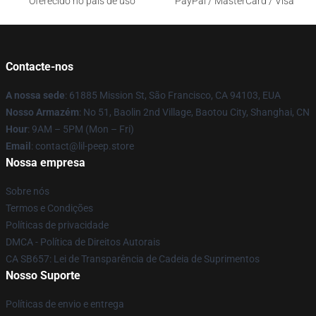
Oferecido no país de uso
PayPal / MasterCard / Visa
Contacte-nos
A nossa sede
: 61885 Mission St, São Francisco, CA 94103, EUA
Nosso Armazém
: No 51, Baolin 2nd Village, Baotou City, Shanghai, CN
Hour
: 9AM – 5PM (Mon – Fri)
Email
: contact@lil-peep.store
Nossa empresa
Sobre nós
Termos e Condições
Políticas de privacidade
DMCA - Política de Direitos Autorais
CA SB657: Lei de Transparência de Cadeia de Suprimentos
Nosso Suporte
Políticas de envio e entrega