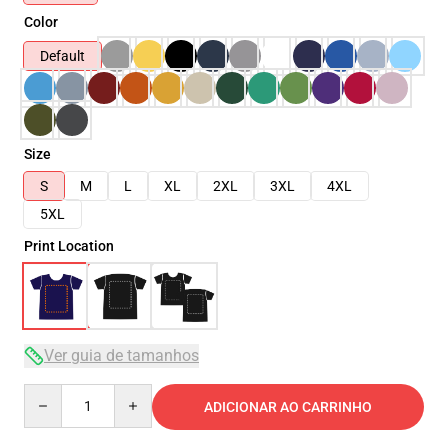
Color
Default
Size
S
M
L
XL
2XL
3XL
4XL
5XL
Print Location
Ver guia de tamanhos
Quantity
ADICIONAR AO CARRINHO