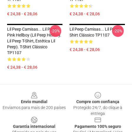
€ 24,38 - € 28,06
€ 24,38 - € 28,06
Lil Peep Camisas... Lil Peep
Lil Peep Camisas... Lil Peep T-
-20%
-20%
Pink Hellboy (Lil Peep Hellboy.
Shirt Clássico TP1107
Lil Peep T-Shirt, Estética Lil
Peep). T-Shirt Clássico
€ 24,38 - € 28,06
TP1107
€ 24,38 - € 28,06
Footer
Envio mundial
Compre com confiança
Enviamos para mais de 200 países
Protegido 24/7, do clique à
entrega
Garantia internacional
Pagamento 100% seguro