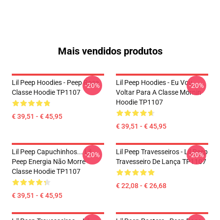
Mais vendidos produtos
Lil Peep Hoodies - Peep Rose
Lil Peep Hoodies - Eu Vou
-20%
-20%
Classe Hoodie TP1107
Voltar Para A Classe Mornin
Hoodie TP1107
€ 39,51 - € 45,95
€ 39,51 - € 45,95
Lil Peep Capuchinhos... Lil
Lil Peep Travesseiros - Lil Peep
-20%
-20%
Peep Energia Não Morre
Travesseiro De Lança TP1107
Classe Hoodie TP1107
€ 22,08 - € 26,68
€ 39,51 - € 45,95