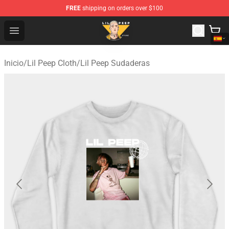
FREE
shipping on orders over $100
Lil Peep Store - Official Lil Peep Merchandise Shop
Open menu
Inicio
/
Lil Peep Cloth
/
Lil Peep Sudaderas