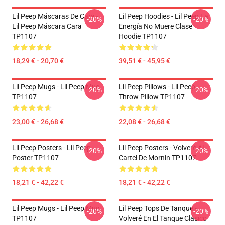
Lil Peep Máscaras De Cara -
Lil Peep Hoodies - Lil Peep La
-20%
-20%
Lil Peep Máscara Cara
Energía No Muere Clase
TP1107
Hoodie TP1107
18,29 € - 20,70 €
39,51 € - 45,95 €
Lil Peep Mugs - Lil Peep Mug
Lil Peep Pillows - Lil Peep
-20%
-20%
TP1107
Throw Pillow TP1107
23,00 € - 26,68 €
22,08 € - 26,68 €
Lil Peep Posters - Lil Peep
Lil Peep Posters - Volveré Al
-20%
-20%
Poster TP1107
Cartel De Mornin TP1107
18,21 € - 42,22 €
18,21 € - 42,22 €
Lil Peep Mugs - Lil Peep Mug
Lil Peep Tops De Tanque -
-20%
-20%
TP1107
Volveré En El Tanque Clásico