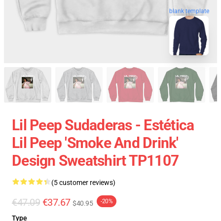
blank template
Lil Peep Sudaderas - Estética
Lil Peep 'Smoke And Drink'
Design Sweatshirt TP1107
(5 customer reviews)
€47.09
€37.67
-20%
$40.95
Type