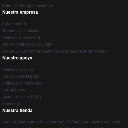
Email
: contact@lil-peepstore.
Nuestra empresa
Sobre nosotros
Términos y condiciones
Política de privacidad
DMCA - Política de Copyright
CA SB657: Ley de transparencia en la cadena de suministro
Nuestro apoyo
Políticas de envío
Condiciones de pago
Políticas de reembolso
Contáctenos
Ayuda al cliente (FAQ)
Mayorista
Nuestra tienda
Cada producto que ofrecemos está diseñado por nuestro equipo de