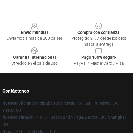
Footer
Envío mundial
Compra con confianza
Enviamos a más de 200 países
Protegido 24/7 desde los clics
hasta la entrega
Garantía internacional
Pago 100% seguro
Ofrecido en el país de uso
PayPal / MasterCard / Visa
Contáctenos
Nuestra oficina principal
: 61885 Mission St, San Francisco, CA
94103, US
Nuestro almacén
: No. 51, Baolin 2nd Village, Baotou City, Shanghai,
CN
Hora
: 9AM – 5PM (Mon – Fri)