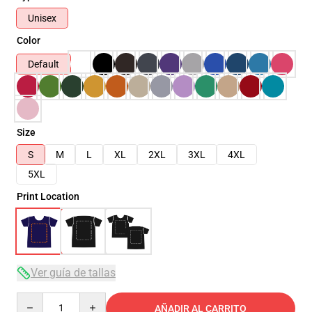
Unisex
Color
Default
Size
S
M
L
XL
2XL
3XL
4XL
5XL
Print Location
Ver guía de tallas
Quantity
AÑADIR AL CARRITO