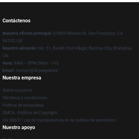
Contáctenos
Nuestra oficina principal
: 61885 Mission St, San Francisco, CA
94103, US
Nuestro almacén
: No. 51, Baolin 2nd Village, Baotou City, Shanghai,
CN
Hora
: 9AM – 5PM (Mon – Fri)
Email
: contact@lil-peepstore.
Nuestra empresa
Sobre nosotros
Términos y condiciones
Política de privacidad
DMCA - Política de Copyright
CA SB657: Ley de transparencia en la cadena de suministro
Nuestro apoyo