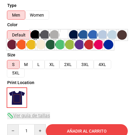
Type
Men
Women
Color
Default
Size
S
M
L
XL
2XL
3XL
4XL
5XL
Print Location
Ver guía de tallas
Quantity
AÑADIR AL CARRITO