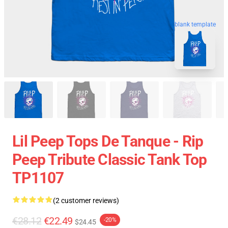
blank template
Lil Peep Tops De Tanque - Rip
Peep Tribute Classic Tank Top
TP1107
(2 customer reviews)
€28.12
€22.49
-20%
$24.45