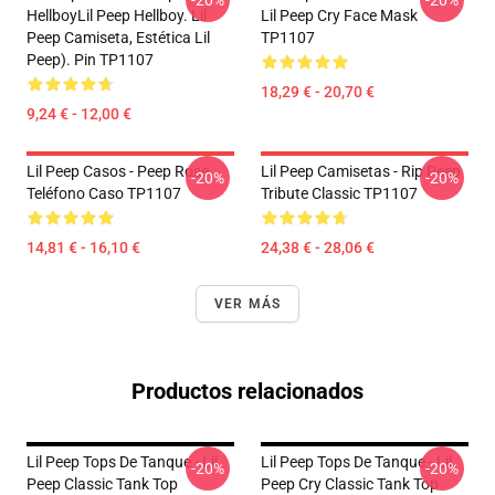
-20%
-20%
HellboyLil Peep Hellboy. Lil
Lil Peep Cry Face Mask
Peep Camiseta, Estética Lil
TP1107
Peep). Pin TP1107
18,29 € - 20,70 €
9,24 € - 12,00 €
Lil Peep Casos - Peep Rose
Lil Peep Camisetas - Rip Peep
-20%
-20%
Teléfono Caso TP1107
Tribute Classic TP1107
14,81 € - 16,10 €
24,38 € - 28,06 €
VER MÁS
Productos relacionados
Lil Peep Tops De Tanque - Lil
Lil Peep Tops De Tanque - Lil
-20%
-20%
Peep Classic Tank Top
Peep Cry Classic Tank Top