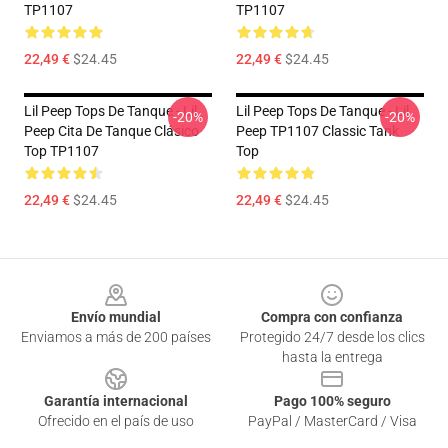
TP1107
TP1107
22,49 €
$24.45
22,49 €
$24.45
Lil Peep Tops De Tanque - Lil
Lil Peep Tops De Tanque - Lil
-20%
-20%
Peep Cita De Tanque Clásico
Peep TP1107 Classic Tank
Top TP1107
Top
22,49 €
$24.45
22,49 €
$24.45
Footer
Envío mundial
Compra con confianza
Enviamos a más de 200 países
Protegido 24/7 desde los clics
hasta la entrega
Garantía internacional
Pago 100% seguro
Ofrecido en el país de uso
PayPal / MasterCard / Visa