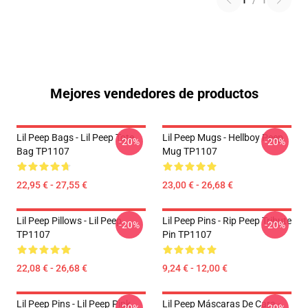
1
/
1
Mejores vendedores de productos
Lil Peep Bags - Lil Peep Tote
Lil Peep Mugs - Hellboy Peep
-20%
-20%
Bag TP1107
Mug TP1107
22,95 € - 27,55 €
23,00 € - 26,68 €
Lil Peep Pillows - Lil Peep
Lil Peep Pins - Rip Peep Tribute
-20%
-20%
TP1107
Pin TP1107
22,08 € - 26,68 €
9,24 € - 12,00 €
Lil Peep Pins - Lil Peep Pink
Lil Peep Máscaras De Cara -