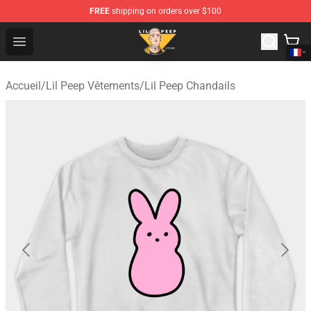
FREE
shipping on orders over $100
Lil Peep Store - Official Lil Peep Merchandise Shop
Open menu
Accueil
/
Lil Peep Vêtements
/
Lil Peep Chandails