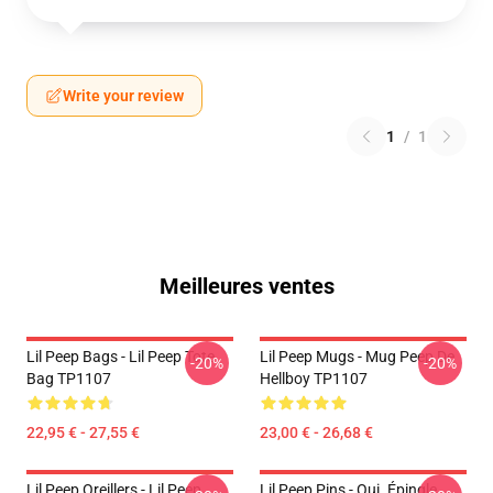
Write your review
1
/
1
Meilleures ventes
Lil Peep Bags - Lil Peep Tote
Lil Peep Mugs - Mug Peep De
-20%
-20%
Bag TP1107
Hellboy TP1107
22,95 € - 27,55 €
23,00 € - 26,68 €
Lil Peep Oreillers - Lil Peep
Lil Peep Pins - Oui. Épingle