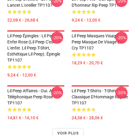
-20%
-20%
Lancer L'oreiller TP1107
D'honneur Rip Peep TP1107
22,08 € - 26,68 €
9,24 € - 12,00 €
Lil Peep Épingles - Lil Peep Un
Lil Peep Masques Visage - Lil
-20%
-20%
Enfer Rose (Lil Peep C'est
Peep Masque De Visage De
L'enfer. Lil Peep T-Shirt,
Cry TP1107
Esthétique Lil Peep). Épingle
TP1107
18,29 € - 20,70 €
9,24 € - 12,00 €
Lil Peep Affaires - Oui. Affaire
Lil Peep T-Shirts - T-Shirt
-20%
-20%
Téléphonique Peep Rose
Classique D'Hommage Rapide
TP1107
TP1107
14,81 € - 16,10 €
24,38 € - 28,06 €
VOIR PLUS