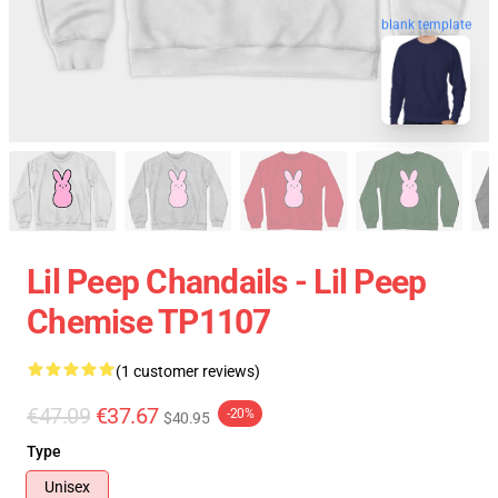
blank template
Lil Peep Chandails - Lil Peep
Chemise TP1107
(1 customer reviews)
€47.09
€37.67
-20%
$40.95
Type
Unisex