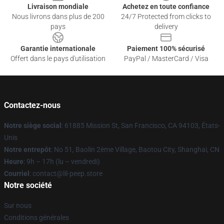
Livraison mondiale
Achetez en toute confiance
Nous livrons dans plus de 200
24/7 Protected from clicks to
pays
delivery
Garantie internationale
Paiement 100% sécurisé
Offert dans le pays d'utilisation
PayPal / MasterCard / Visa
Contactez-nous
Notre siège social
: 61885 Mission St, San Francisco, CA 94103, États-
Unis
Notre entrepôt
: No 51, Baolin 2ème Village, Baotou City, Shanghai, CN
Heure
: 9h – 17h (lu – vendredi)
Courriel
: contact@lil-peep.store
Notre société
Sur nous
Conditions générales