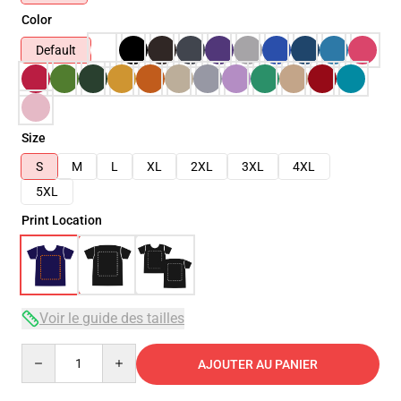
Color
Default
Size
S
M
L
XL
2XL
3XL
4XL
5XL
Print Location
Voir le guide des tailles
Quantity
AJOUTER AU PANIER