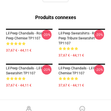
Produits connexes
Lil Peep Chandails - Rose Lil
Lil Peep Sweatshirts - Rip
-20%
-20%
Peep Chemise TP1107
Peep Tribute Sweatshirt
TP1107
37,67 € - 44,11 €
37,67 € - 44,11 €
Lil Peep Chandails - Lil Peep
Lil Peep Chandails - Lil Peep
-20%
-20%
Sweatshirt TP1107
Chemise TP1107
37,67 € - 44,11 €
37,67 € - 44,11 €
Footer