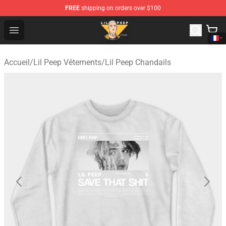
FREE
shipping on orders over $100
Lil Peep Store - Official Lil Peep Merchandise Shop
Open menu
Accueil
/
Lil Peep Vêtements
/
Lil Peep Chandails