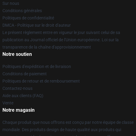
Sur nous
Conditions générales
Politiques de confidentialité
DMCA - Politique sur le droit d'auteur
Le présent règlement entre en vigueur le jour suivant celui de sa
publication au Journal officiel de l'Union européenne. Loi sur la
transparence de la chaîne d'approvisionnement
Notre soutien
Politiques d'expédition et de livraison
Conditions de paiement
Politiques de retour et de remboursement
Contactez-nous
Aide aux clients (FAQ)
Vente
Notre magasin
Chaque produit que nous offrons est conçu par notre équipe de classe
mondiale. Des produits design de haute qualité aux produits qui