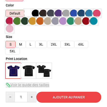
Color
Default
Size
S
M
L
XL
2XL
3XL
4XL
5XL
Print Location
Voir le guide des tailles
Quantity
AJOUTER AU PANIER