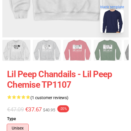
blank template
Lil Peep Chandails - Lil Peep
Chemise TP1107
(1 customer reviews)
€47.09
€37.67
-20%
$40.95
Type
Unisex