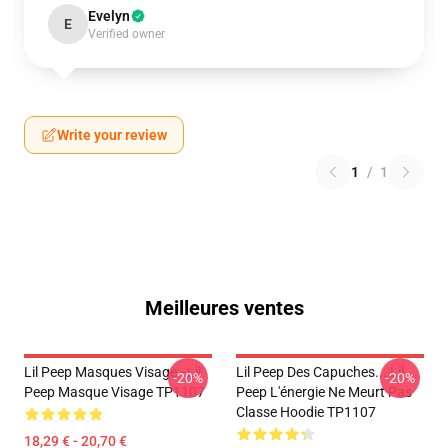
Evelyn
E
Verified owner
Write your review
1
/
1
Meilleures ventes
Lil Peep Masques Visage - Lil
Lil Peep Des Capuches... Lil
-20%
-20%
Peep Masque Visage TP1107
Peep L'énergie Ne Meurt Pas
Classe Hoodie TP1107
18,29 € - 20,70 €