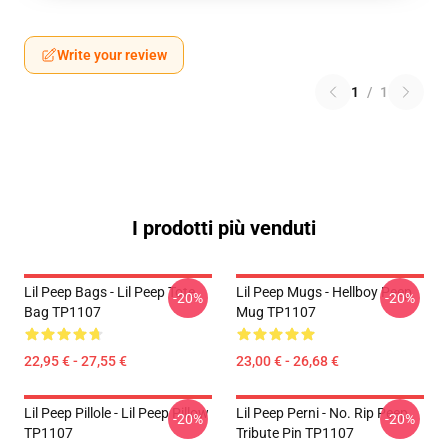
Write your review
1
/
1
I prodotti più venduti
Lil Peep Bags - Lil Peep Tote
Lil Peep Mugs - Hellboy Peep
-20%
-20%
Bag TP1107
Mug TP1107
22,95 € - 27,55 €
23,00 € - 26,68 €
Lil Peep Pillole - Lil Peep Pillow
Lil Peep Perni - No. Rip Peep
-20%
-20%
TP1107
Tribute Pin TP1107