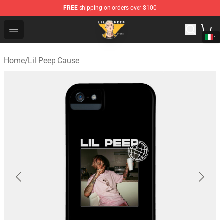
FREE
shipping on orders over $100
Lil Peep Store - Official Lil Peep Merchandise Shop
Open menu
Home
/
Lil Peep Cause