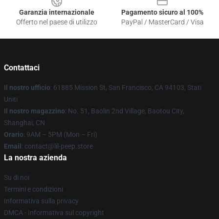
Garanzia internazionale
Pagamento sicuro al 100%
Offerto nel paese di utilizzo
PayPal / MasterCard / Visa
Contattaci
Il nostro ufficio
: 61885 Mission St, San Francisco, CA 94103, Stati
Uniti
Il nostro magazzino
: No. 51, Baolin 2nd Village, Baotou City,
Shanghai, CN
Orario
: 9AM – 5PM (Mon – Fri)
Email
: contact@lil-peep.store
La nostra azienda
Su di noi
Termini e condizioni
Informativa sulla privacy
DMCA - Informativa sul copyright