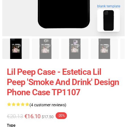
blank template
Lil Peep Case - Estetica Lil
Peep 'Smoke And Drink' Design
Phone Case TP1107
(4 customer reviews)
€20.13
€16.10
-20%
$17.50
Type