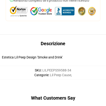
Rimborso completo se il prodotto non viene ricevuto
Descrizione
Estetica Lil Peep Design 'Smoke and Drink'
SKU
:
LILPEEPS59588-34
Categorie
:
Lil Peep Cause
,
What Customers Say