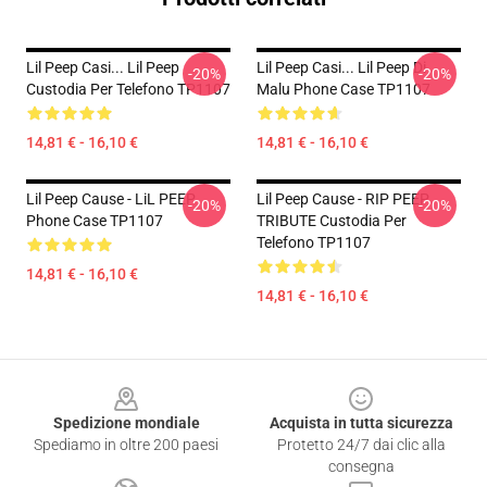
Lil Peep Casi... Lil Peep
Lil Peep Casi... Lil Peep Di
-20%
-20%
Custodia Per Telefono TP1107
Malu Phone Case TP1107
14,81 € - 16,10 €
14,81 € - 16,10 €
Lil Peep Cause - LiL PEEP
Lil Peep Cause - RIP PEEP
-20%
-20%
Phone Case TP1107
TRIBUTE Custodia Per
Telefono TP1107
14,81 € - 16,10 €
14,81 € - 16,10 €
Footer
Spedizione mondiale
Acquista in tutta sicurezza
Spediamo in oltre 200 paesi
Protetto 24/7 dai clic alla
consegna