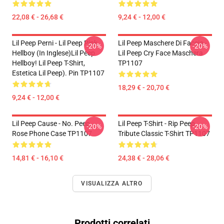
22,08 € - 26,68 €
9,24 € - 12,00 €
Lil Peep Perni - Lil Peep Pink
Lil Peep Maschere Di Faccia -
-20%
-20%
Hellboy (in Inglese)Lil Peep
Lil Peep Cry Face Maschera
Hellboy! Lil Peep T-Shirt,
TP1107
Estetica Lil Peep). Pin TP1107
18,29 € - 20,70 €
9,24 € - 12,00 €
Lil Peep Cause - No. Peep
Lil Peep T-Shirt - Rip Peep
-20%
-20%
Rose Phone Case TP1107
Tribute Classic T-Shirt TP1107
14,81 € - 16,10 €
24,38 € - 28,06 €
VISUALIZZA ALTRO
Prodotti correlati