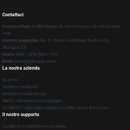
Contattaci
Il nostro ufficio
: 61885 Mission St, San Francisco, CA 94103, Stati
Uniti
Il nostro magazzino
: No. 51, Baolin 2nd Village, Baotou City,
Shanghai, CN
Orario
: 9AM – 5PM (Mon – Fri)
Email
: contact@lil-peep.store
La nostra azienda
Su di noi
Termini e condizioni
Informativa sulla privacy
DMCA - Informativa sul copyright
CA SB657: Legge sulla trasparenza della catena di fornitura
Il nostro supporto
Condizioni di spedizione e consegna