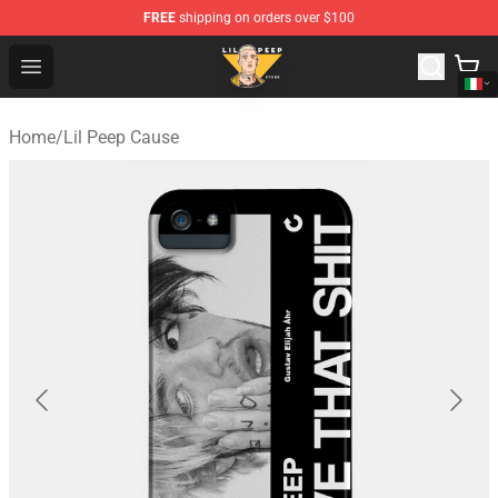
FREE
shipping on orders over $100
Lil Peep Store - Official Lil Peep Merchandise Shop
Open menu
Home
/
Lil Peep Cause