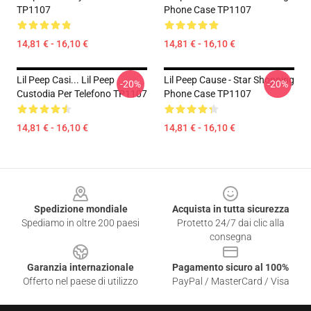
TP1107
Phone Case TP1107
14,81 € - 16,10 €
14,81 € - 16,10 €
Lil Peep Casi... Lil Peep
Lil Peep Cause - Star Shopping
-20%
-20%
Custodia Per Telefono TP1107
Phone Case TP1107
14,81 € - 16,10 €
14,81 € - 16,10 €
Footer
Spedizione mondiale
Acquista in tutta sicurezza
Spediamo in oltre 200 paesi
Protetto 24/7 dai clic alla
consegna
Garanzia internazionale
Pagamento sicuro al 100%
Offerto nel paese di utilizzo
PayPal / MasterCard / Visa