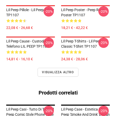
Lil Peep Pillole - Lil Peep Pillow
Lil Peep Poster - Peep Rose
-20%
-20%
TP1107
Poster TP1107
22,08 € - 26,68 €
18,21 € - 42,22 €
Lil Peep Cause - Custodia Per
Lil Peep T-Shirts - Lil Peep
-20%
-20%
Telefono LIL PEEP TP1107
Classic T-Shirt TP1107
14,81 € - 16,10 €
24,38 € - 28,06 €
VISUALIZZA ALTRO
Prodotti correlati
Lil Peep Casi - Tutto Di Tutti Lil
Lil Peep Case - Estetica Lil
-20%
-20%
Peep Comic Style Phone Case
Peep 'Smoke And Drink' Design