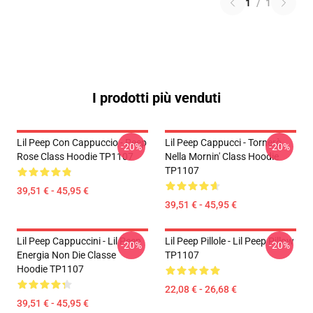
1
/
1
I prodotti più venduti
Lil Peep Con Cappuccio - Peep
Lil Peep Cappucci - Tornerò
-20%
-20%
Rose Class Hoodie TP1107
Nella Mornin' Class Hoodie
TP1107
39,51 € - 45,95 €
39,51 € - 45,95 €
Lil Peep Cappuccini - Lil Peep
Lil Peep Pillole - Lil Peep Pillow
-20%
-20%
Energia Non Die Classe
TP1107
Hoodie TP1107
22,08 € - 26,68 €
39,51 € - 45,95 €