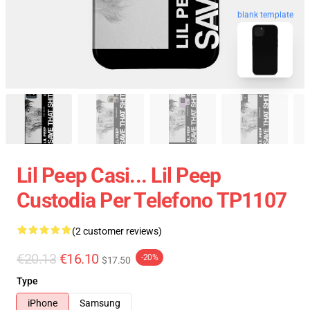
blank template
Lil Peep Casi... Lil Peep
Custodia Per Telefono TP1107
(2 customer reviews)
€20.13
€16.10
-20%
$17.50
Type
iPhone
Samsung