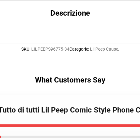
Descrizione
SKU
:
LILPEEPS96775-34
Categorie
:
Lil Peep Cause
,
What Customers Say
 Tutto di tutti Lil Peep Comic Style Phon