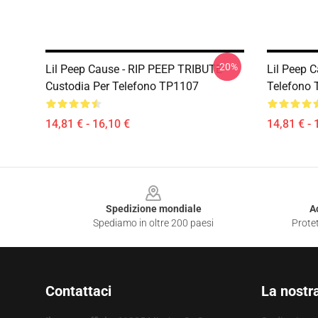
-20%
Lil Peep Cause - RIP PEEP TRIBUTE
Lil Peep C
Custodia Per Telefono TP1107
Telefono
14,81 € - 16,10 €
14,81 € - 
Footer
Spedizione mondiale
A
Spediamo in oltre 200 paesi
Protet
Contattaci
La nostr