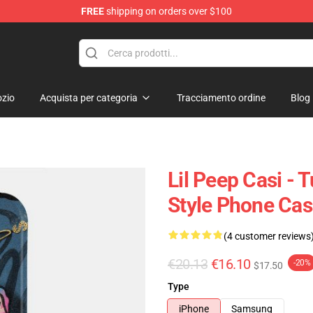
FREE
shipping on orders over $100
zio
Acquista per categoria
Tracciamento ordine
Blog
Lil Peep Casi - T
Style Phone Ca
(4 customer reviews
€20.13
€16.10
-20%
$17.50
Type
iPhone
Samsung