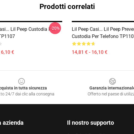
Prodotti correlati
-20%
asi... Lil Peep Custodia Per
Lil Peep Casi... Lil Peep Preve
 TP1107
Custodia Per Telefono TP11
16,10 €
14,81 € - 16,10 €
cquista in tutta sicurezza
Garanzia internazional
to 24/7 dai clic alla consegna
Offerto nel paese di utiliz
a azienda
Il nostro supporto