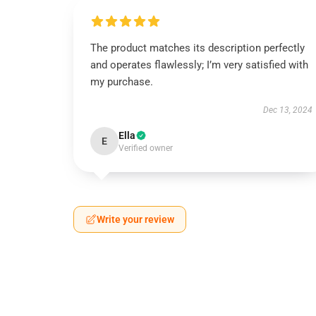
The product matches its description perfectly
and operates flawlessly; I’m very satisfied with
my purchase.
Dec 13, 2024
Ella
E
Verified owner
Write your review