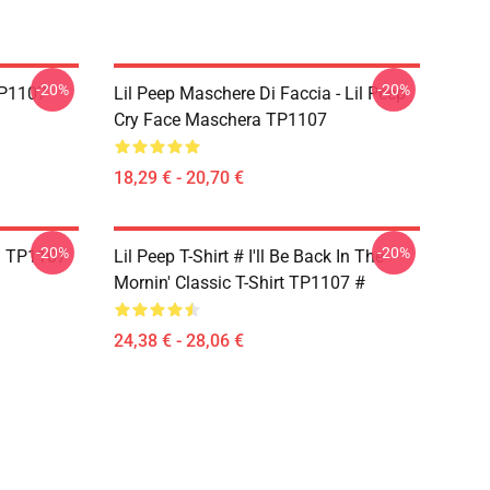
-20%
-20%
 TP1107
Lil Peep Maschere Di Faccia - Lil Peep
Cry Face Maschera TP1107
18,29 € - 20,70 €
-20%
-20%
pa TP1107
Lil Peep T-Shirt # I'll Be Back In The
Mornin' Classic T-Shirt TP1107 #
24,38 € - 28,06 €