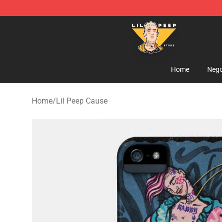
Lil Peep Store - Official Lil Peep Merchandise Shop
Home
Nego
Home
/
Lil Peep Cause