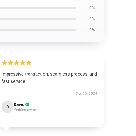
0%
0%
0%
Impressive transaction, seamless process, and
fast service.
Dec 13, 2024
David
D
Verified owner