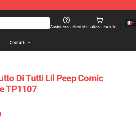
Assistenza clienti
Visualizza carrello
Contatti
utto Di Tutti Lil Peep Comic
se TP1107
)