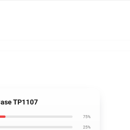
e Case TP1107
75%
25%