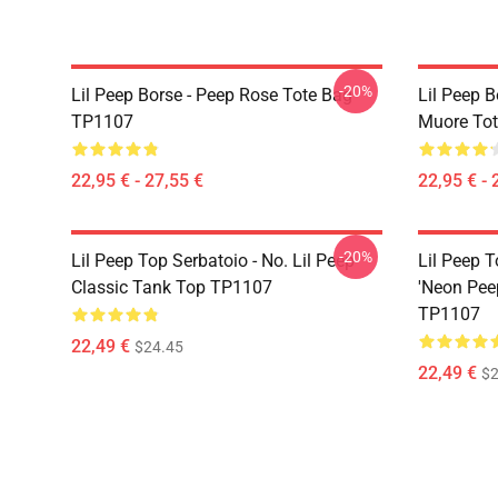
-20%
Lil Peep Borse - Peep Rose Tote Bag
Lil Peep B
TP1107
Muore To
22,95 € - 27,55 €
22,95 € - 
-20%
Lil Peep Top Serbatoio - No. Lil Peep
Lil Peep T
Classic Tank Top TP1107
'Neon Pee
TP1107
22,49 €
$24.45
22,49 €
$2