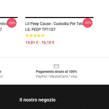
-20%
-20%
ntivo
Lil Peep Cause - Custodia Per Telefono
07
LIL PEEP TP1107
14,81 € - 16,10 €
e
Pagamento sicuro al 100%
zo
PayPal / MasterCard / Visa
Il nostro negozio