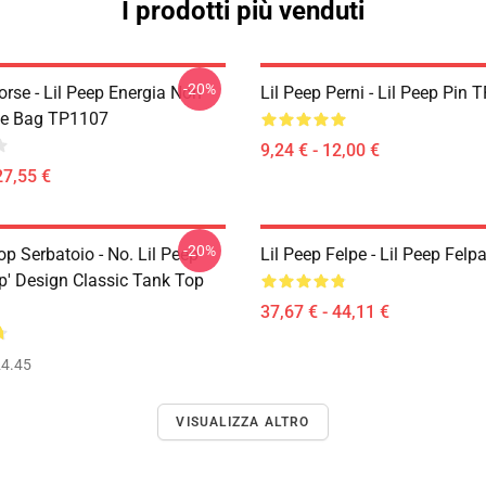
I prodotti più venduti
-20%
orse - Lil Peep Energia Non
Lil Peep Perni - Lil Peep Pin
te Bag TP1107
9,24 € - 12,00 €
27,55 €
-20%
op Serbatoio - No. Lil Peep
Lil Peep Felpe - Lil Peep Fel
p' Design Classic Tank Top
37,67 € - 44,11 €
4.45
VISUALIZZA ALTRO