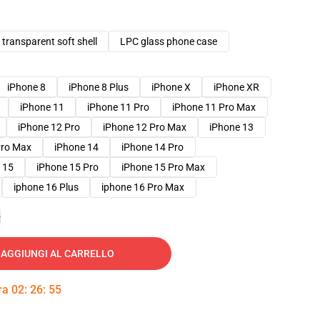
transparent soft shell
LPC glass phone case
iPhone 8
iPhone 8 Plus
iPhone X
iPhone XR
iPhone 11
iPhone 11 Pro
iPhone 11 Pro Max
iPhone 12 Pro
iPhone 12 Pro Max
iPhone 13
Pro Max
iPhone 14
iPhone 14 Pro
 15
iPhone 15 Pro
iPhone 15 Pro Max
iphone 16 Plus
iphone 16 Pro Max
e
AGGIUNGI AL CARRELLO
tra
02
:
26
:
54