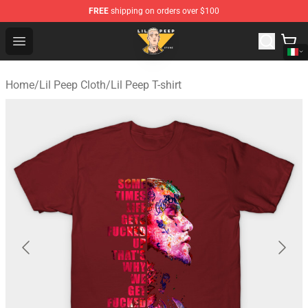
FREE
shipping on orders over $100
Lil Peep Store - Official Lil Peep Merchandise Shop
Open menu
Home
/
Lil Peep Cloth
/
Lil Peep T-shirt