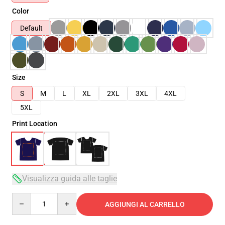
Color
Default
Size
S
M
L
XL
2XL
3XL
4XL
5XL
Print Location
Visualizza guida alle taglie
Quantity
AGGIUNGI AL CARRELLO