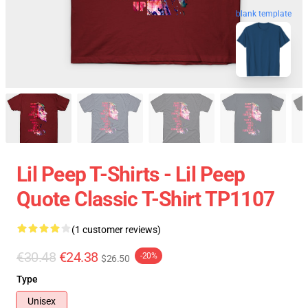
blank template
Lil Peep T-Shirts - Lil Peep
Quote Classic T-Shirt TP1107
(1 customer reviews)
€30.48
€24.38
-20%
$26.50
Type
Unisex