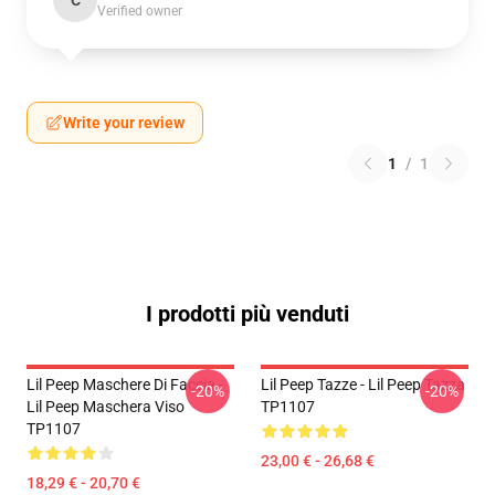
C
Verified owner
Write your review
1
/
1
I prodotti più venduti
Lil Peep Maschere Di Faccia -
Lil Peep Tazze - Lil Peep Tazza
-20%
-20%
Lil Peep Maschera Viso
TP1107
TP1107
23,00 € - 26,68 €
18,29 € - 20,70 €