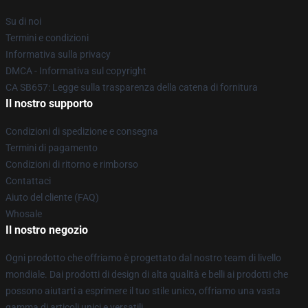
Su di noi
Termini e condizioni
Informativa sulla privacy
DMCA - Informativa sul copyright
CA SB657: Legge sulla trasparenza della catena di fornitura
Il nostro supporto
Condizioni di spedizione e consegna
Termini di pagamento
Condizioni di ritorno e rimborso
Contattaci
Aiuto del cliente (FAQ)
Whosale
Il nostro negozio
Ogni prodotto che offriamo è progettato dal nostro team di livello
mondiale. Dai prodotti di design di alta qualità e belli ai prodotti che
possono aiutarti a esprimere il tuo stile unico, offriamo una vasta
gamma di articoli unici e versatili.