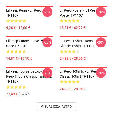
Lil Peep Perni - Lil Peep Pin
Lil Peep Poster - Lil Peep
-20%
-20%
TP1107
Poster TP1107
9,24 € - 12,00 €
18,21 € - 42,22 €
Lil Peep Cause - Love Phone
Lil Peep T-Shirt - Rosa Lil Peep
-20%
-20%
Case TP1107
Classic T-Shirt TP1107
14,81 € - 16,10 €
24,38 € - 28,06 €
Lil Peep Top Serbatoio - Rip
Lil Peep T-Shirts - Lil Peep
-20%
-20%
Peep Tribute Classic Tank Top
Classic T-Shirt TP1107
TP1107
24,38 € - 28,06 €
22,49 €
$24.45
VISUALIZZA ALTRO