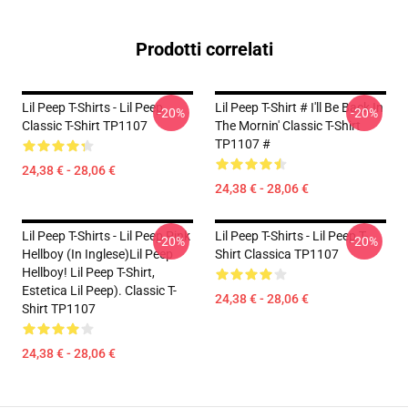
Prodotti correlati
Lil Peep T-Shirts - Lil Peep
Lil Peep T-Shirt # I'll Be Back In
-20%
-20%
Classic T-Shirt TP1107
The Mornin' Classic T-Shirt
TP1107 #
24,38 € - 28,06 €
24,38 € - 28,06 €
Lil Peep T-Shirts - Lil Peep Pink
Lil Peep T-Shirts - Lil Peep T-
-20%
-20%
Hellboy (in Inglese)Lil Peep
Shirt Classica TP1107
Hellboy! Lil Peep T-Shirt,
Estetica Lil Peep). Classic T-
24,38 € - 28,06 €
Shirt TP1107
24,38 € - 28,06 €