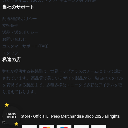
カリフォルニアSB657: サプライチェーンの透明性法
当社のサポート
配送&配送ポリシー
支払条件
返品・返金ポリシー
お問い合わせ
カスタマーサポート(FAQ)
スタッフ
私達の店
弊社が提供する各製品は、世界トップクラスのチームによって設計
されています。 高品質で美しいデザイン製品から、独自のスタイル
を表現できる製品まで、多種多様なユニークで多彩なアイテムを取
り揃えております。
UNLOCK
© Lil Peep Store - Official Lil Peep Merchandise Shop 2026 all rights
10% OFF
reserved