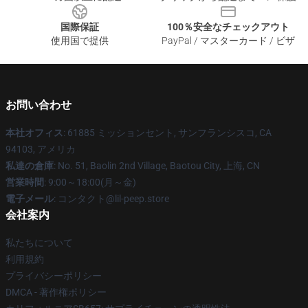
国際保証
100％安全なチェックアウト
使用国で提供
PayPal / マスターカード / ビザ
お問い合わせ
本社オフィス
: 61885 ミッションセント, サンフランシスコ, CA
94103, アメリカ
私達の倉庫
: No. 51, Baolin 2nd Village, Baotou City, 上海, CN
営業時間
: 9:00～18:00(月～金)
電子メール
: コンタクト@lil-peep.store
会社案内
私たちについて
利用規約
プライバシーポリシー
DMCA - 著作権ポリシー