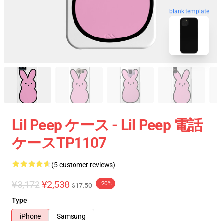
blank template
Lil Peep ケース - Lil Peep 電話
ケースTP1107
(5 customer reviews)
¥3,172
¥2,538
-20%
$17.50
Type
iPhone
Samsung