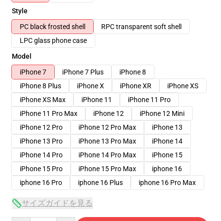
Style
PC black frosted shell
RPC transparent soft shell
LPC glass phone case
Model
iPhone 7
iPhone 7 Plus
iPhone 8
iPhone 8 Plus
iPhone X
iPhone XR
iPhone XS
iPhone XS Max
iPhone 11
iPhone 11 Pro
iPhone 11 Pro Max
iPhone 12
iPhone 12 Mini
iPhone 12 Pro
iPhone 12 Pro Max
iPhone 13
iPhone 13 Pro
iPhone 13 Pro Max
iPhone 14
iPhone 14 Pro
iPhone 14 Pro Max
iPhone 15
iPhone 15 Pro
iPhone 15 Pro Max
iphone 16
iphone 16 Pro
iphone 16 Plus
iphone 16 Pro Max
サイズガイドを見る