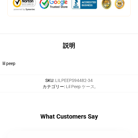
説明
lil peep
SKU
:
LILPEEPS94482-34
カテゴリー
:
Lil Peep ケース
,
What Customers Say