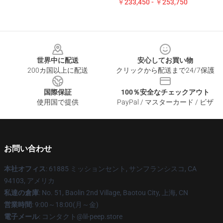
￥233,450 - ￥253,750
Footer
世界中に配送
安心してお買い物
200カ国以上に配送
クリックから配送まで24/7保護
国際保証
100％安全なチェックアウト
使用国で提供
PayPal / マスターカード / ビザ
お問い合わせ
本社オフィス
: 61885 ミッションセント, サンフランシスコ, CA
94103, アメリカ
私達の倉庫
: No. 51, Baolin 2nd Village, Baotou City, 上海, CN
営業時間
: 9:00～18:00(月～金)
電子メール
: コンタクト@lil-peep.store