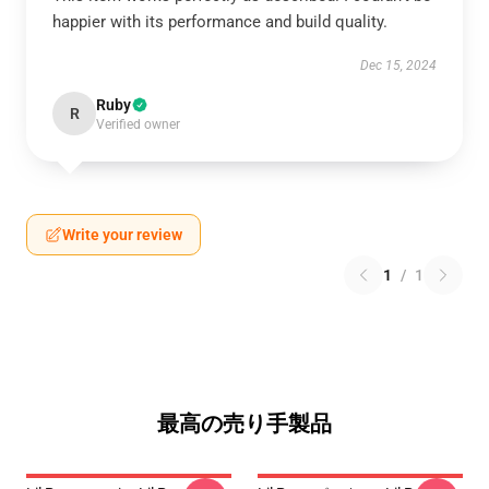
happier with its performance and build quality.
Dec 15, 2024
Ruby
R
Verified owner
Write your review
1
/
1
最高の売り手製品