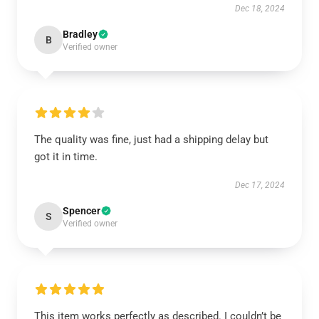
Dec 18, 2024
Bradley
B
Verified owner
The quality was fine, just had a shipping delay but
got it in time.
Dec 17, 2024
Spencer
S
Verified owner
This item works perfectly as described. I couldn’t be