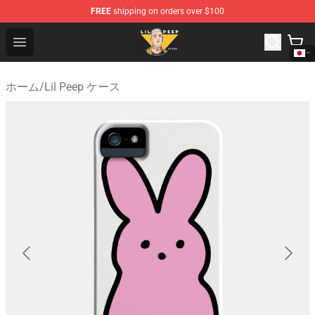
FREE
shipping on orders over $100
Lil Peep Store - Official Lil Peep Merchandise Shop
Open menu
ホーム
/
Lil Peep ケース