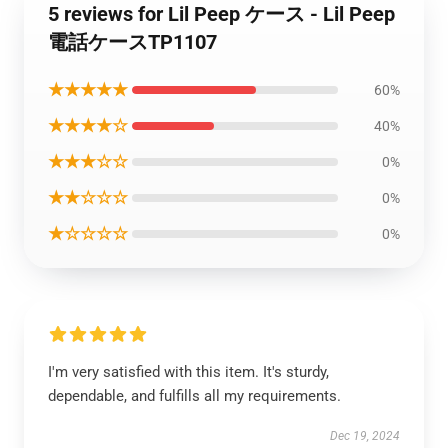
5 reviews for Lil Peep ケース - Lil Peep
電話ケースTP1107
★★★★★
60%
★★★★☆
40%
★★★☆☆
0%
★★☆☆☆
0%
★☆☆☆☆
0%
I'm very satisfied with this item. It's sturdy,
dependable, and fulfills all my requirements.
Dec 19, 2024