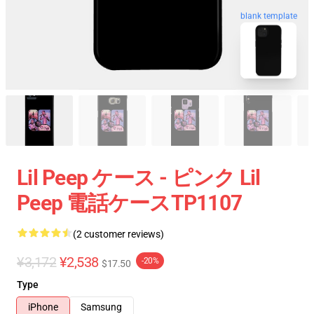
blank template
Lil Peep ケース - ピンク Lil
Peep 電話ケースTP1107
(2 customer reviews)
¥3,172
¥2,538
-20%
$17.50
Type
iPhone
Samsung