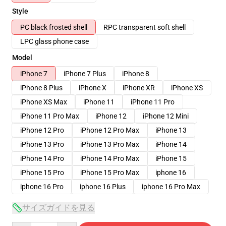
Style
PC black frosted shell
RPC transparent soft shell
LPC glass phone case
Model
iPhone 7
iPhone 7 Plus
iPhone 8
iPhone 8 Plus
iPhone X
iPhone XR
iPhone XS
iPhone XS Max
iPhone 11
iPhone 11 Pro
iPhone 11 Pro Max
iPhone 12
iPhone 12 Mini
iPhone 12 Pro
iPhone 12 Pro Max
iPhone 13
iPhone 13 Pro
iPhone 13 Pro Max
iPhone 14
iPhone 14 Pro
iPhone 14 Pro Max
iPhone 15
iPhone 15 Pro
iPhone 15 Pro Max
iphone 16
iphone 16 Pro
iphone 16 Plus
iphone 16 Pro Max
サイズガイドを見る