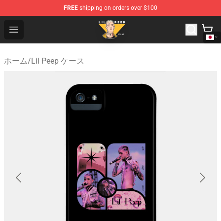
FREE
shipping on orders over $100
Lil Peep Store - Official Lil Peep Merchandise Shop
Open menu
ホーム
/
Lil Peep ケース