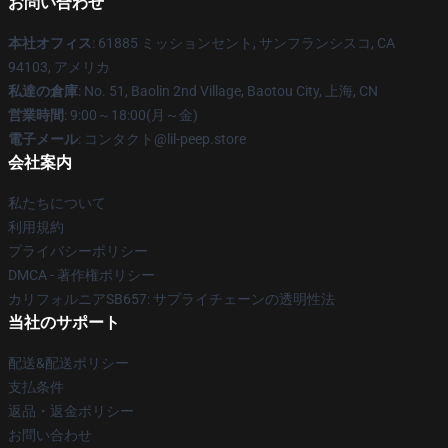
お問い合わせ
本社オフィス
: 61885 ミッションセント, サンフランシスコ, CA
94103, アメリカ
私達の倉庫
: No. 51, Baolin 2nd Village, Baotou City, 上海, CN
営業時間
: 9:00～18:00(月～金)
電子メール
: コンタクト@lil-peep.store
会社案内
私たちについて
利用規約
プライバシーポリシー
DMCA - 著作権ポリシー
カリフォルニアSB657: サプライチェーンの透明性法
当社のサポート
配送&配送ポリシー
支払条件
返品・返金ポリシー
お問い合わせ