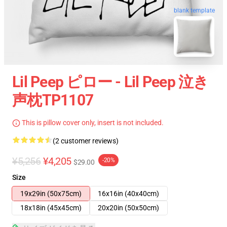
blank template
Lil Peep ピロー - Lil Peep 泣き
声枕TP1107
This is pillow cover only, insert is not included.
(2 customer reviews)
¥5,256
¥4,205
-20%
$29.00
Size
19x29in (50x75cm)
16x16in (40x40cm)
18x18in (45x45cm)
20x20in (50x50cm)