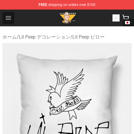
FREE
shipping on orders over $100
Lil Peep Store - Official Lil Peep Merchandise Shop
Open menu
ホーム
/
Lil Peep デコレーション
/
Lil Peep ピロー