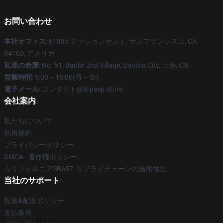
お問い合わせ
本社オフィス
: 61885 ミッションセント, サンフランシスコ, CA
94103, アメリカ
私達の倉庫
: No. 51, Baolin 2nd Village, Baotou City, 上海, CN
営業時間
: 9:00～18:00(月～金)
電子メール
: コンタクト@lil-peep.store
会社案内
私たちについて
利用規約
プライバシーポリシー
DMCA - 著作権ポリシー
カリフォルニアSB657: サプライチェーンの透明性法
当社のサポート
配送&配送ポリシー
支払条件