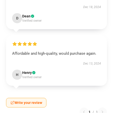
Dec 18, 2024
Dean
D
Verified owner
Affordable and high-quality, would purchase again.
Dec 13, 2024
Henry
H
Verified owner
Write your review
1
/
1