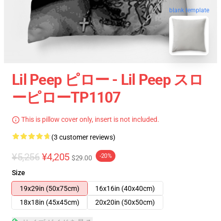
blank template
Lil Peep ピロー - Lil Peep スロ
ーピローTP1107
This is pillow cover only, insert is not included.
(3 customer reviews)
¥5,256
¥4,205
-20%
$29.00
Size
19x29in (50x75cm)
16x16in (40x40cm)
18x18in (45x45cm)
20x20in (50x50cm)