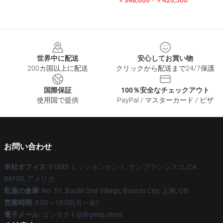
￥348,000 - ￥420,500
Footer
世界中に配送
安心してお買い物
200カ国以上に配送
クリックから配送まで24/7保護
国際保証
100％安全なチェックアウト
使用国で提供
PayPal / マスターカード / ビザ
お問い合わせ
本社オフィス
: 61885 ミッションセント, サンフランシスコ, CA
94103, アメリカ
私達の倉庫
: No. 51, Baolin 2nd Village, Baotou City, 上海, CN
営業時間
: 9:00～18:00(月～金)
電子メール
: コンタクト@lil-peep.store