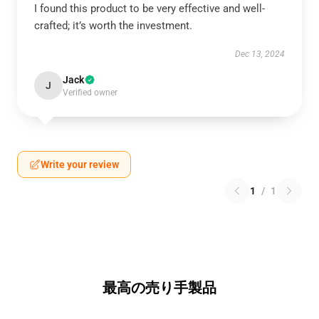
I found this product to be very effective and well-
crafted; it’s worth the investment.
Dec 13, 2024
Jack
J
Verified owner
Write your review
1
/
1
最高の売り手製品