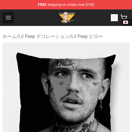
FREE
shipping on orders over $100
Lil Peep Store - Official Lil Peep Merchandise Shop
Open menu
ホーム
/
Lil Peep デコレーション
/
Lil Peep ピロー