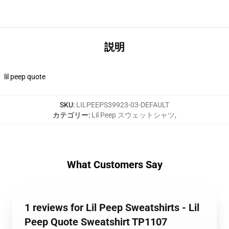
説明
lil peep quote
SKU
:
LILPEEPS39923-03-DEFAULT
カテゴリー
:
Lil Peep スウェットシャツ
,
What Customers Say
1 reviews for Lil Peep Sweatshirts - Lil
Peep Quote Sweatshirt TP1107