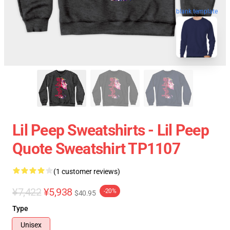
blank template
Lil Peep Sweatshirts - Lil Peep
Quote Sweatshirt TP1107
(1 customer reviews)
¥7,422
¥5,938
-20%
$40.95
Type
Unisex