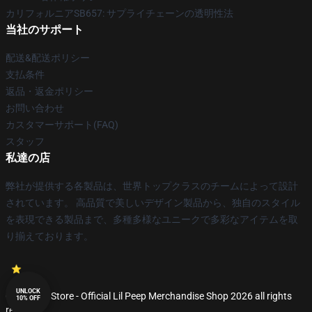
カリフォルニアSB657: サプライチェーンの透明性法
当社のサポート
配送&配送ポリシー
支払条件
返品・返金ポリシー
お問い合わせ
カスタマーサポート(FAQ)
スタッフ
私達の店
弊社が提供する各製品は、世界トップクラスのチームによって設計
されています。 高品質で美しいデザイン製品から、独自のスタイル
を表現できる製品まで、多種多様なユニークで多彩なアイテムを取
り揃えております。
UNLOCK
© Lil Peep Store - Official Lil Peep Merchandise Shop 2026 all rights
10% OFF
reserved