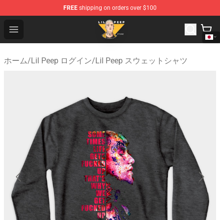
FREE
shipping on orders over $100
Lil Peep Store - Official Lil Peep Merchandise Shop
Open menu
ホーム
/
Lil Peep ログイン
/
Lil Peep スウェットシャツ