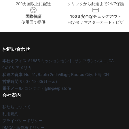
200カ国以上に配送
クリックから配送まで24/7保護
国際保証
100％安全なチェックアウト
使用国で提供
PayPal / マスターカード / ビザ
お問い合わせ
本社オフィス
: 61885 ミッションセント, サンフランシスコ, CA
94103, アメリカ
私達の倉庫
: No. 51, Baolin 2nd Village, Baotou City, 上海, CN
営業時間
: 9:00～18:00(月～金)
電子メール
: コンタクト@lil-peep.store
会社案内
私たちについて
利用規約
プライバシーポリシー
DMCA - 著作権ポリシー