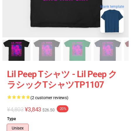
blank template
Lil Peep Tシャツ - Lil Peep ク
ラシックTシャツTP1107
(2 customer reviews)
¥4,803
¥3,843
-20%
$26.50
Type
Unisex