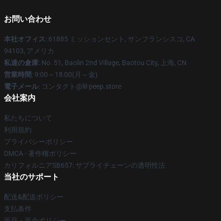
お問い合わせ
本社オフィス
: 61885 ミッションセント, サンフランシスコ, CA
94103, アメリカ
私達の倉庫
: No. 51, Baolin 2nd Village, Baotou City, 上海, CN
営業時間
: 9:00～18:00(月～金)
電子メール
: コンタクト@lil-peep.store
会社案内
私たちについて
利用規約
プライバシーポリシー
DMCA - 著作権ポリシー
カリフォルニアSB657: サプライチェーンの透明性法
当社のサポート
配送&配送ポリシー
支払条件
返品・返金ポリシー