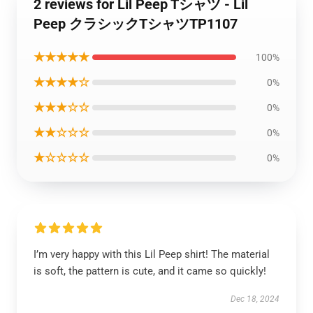
2 reviews for Lil Peep Tシャツ - Lil
Peep クラシックTシャツTP1107
★★★★★
100%
★★★★☆
0%
★★★☆☆
0%
★★☆☆☆
0%
★☆☆☆☆
0%
I’m very happy with this Lil Peep shirt! The material
is soft, the pattern is cute, and it came so quickly!
Dec 18, 2024