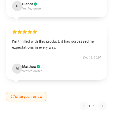
Bianca
B
Verified owner
I’m thrilled with this product; it has surpassed my
expectations in every way.
Dec 13, 2024
Matthew
M
Verified owner
Write your review
1
/
1