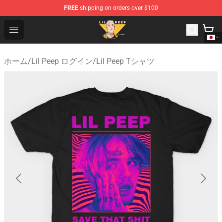
FREE
shipping on orders over $100
Lil Peep Store - Official Lil Peep Merchandise Shop
Open menu
ホーム
/
Lil Peep ログイン
/
Lil Peep Tシャツ