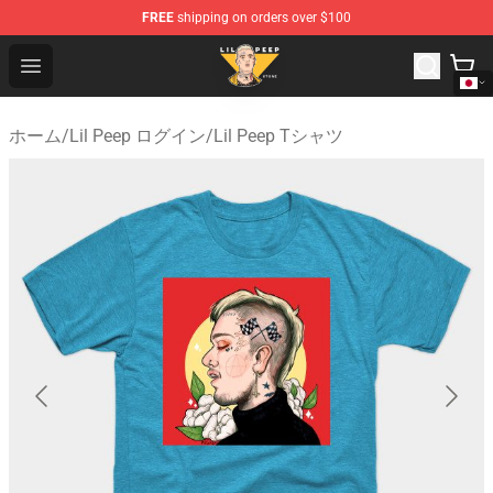
FREE
shipping on orders over $100
Lil Peep Store - Official Lil Peep Merchandise Shop
Open menu
ホーム
/
Lil Peep ログイン
/
Lil Peep Tシャツ