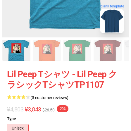
blank template
Lil Peep Tシャツ - Lil Peep ク
ラシックTシャツTP1107
(3 customer reviews)
¥4,803
¥3,843
-20%
$26.50
Type
Unisex