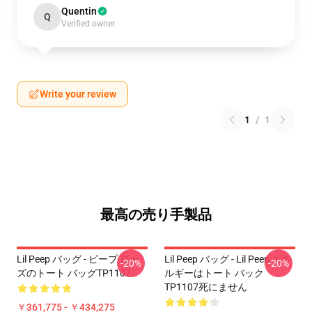
Quentin
Q
Verified owner
Write your review
1
/
1
最高の売り手製品
Lil Peep バッグ - ピープ ロー
Lil Peep バッグ - Lil Peep エネ
-20%
-20%
ズのトート バッグTP1107
ルギーはトート バック
TP1107死にません
￥361,775 - ￥434,275