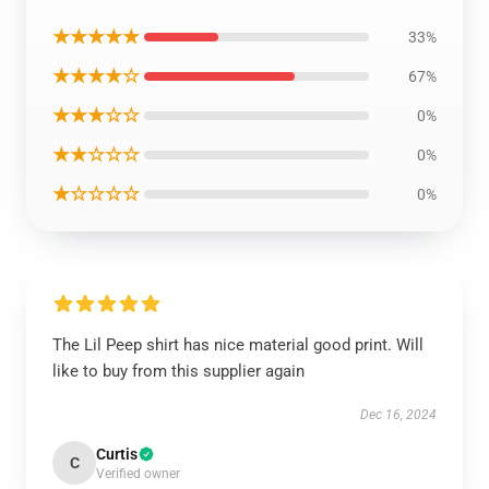
★★★★★
33%
★★★★☆
67%
★★★☆☆
0%
★★☆☆☆
0%
★☆☆☆☆
0%
The Lil Peep shirt has nice material good print. Will
like to buy from this supplier again
Dec 16, 2024
Curtis
C
Verified owner