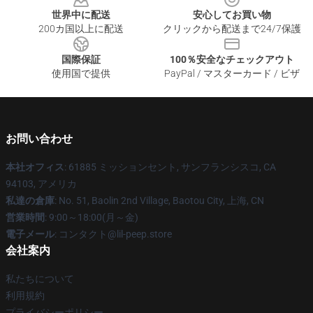
世界中に配送
安心してお買い物
200カ国以上に配送
クリックから配送まで24/7保護
国際保証
100％安全なチェックアウト
使用国で提供
PayPal / マスターカード / ビザ
お問い合わせ
本社オフィス
: 61885 ミッションセント, サンフランシスコ, CA
94103, アメリカ
私達の倉庫
: No. 51, Baolin 2nd Village, Baotou City, 上海, CN
営業時間
: 9:00～18:00(月～金)
電子メール
: コンタクト@lil-peep.store
会社案内
私たちについて
利用規約
プライバシーポリシー