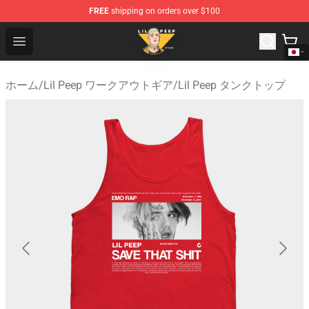
FREE
shipping on orders over $100
Lil Peep Store - Official Lil Peep Merchandise Shop
Open menu
ホーム
/
Lil Peep ワークアウトギア
/
Lil Peep タンクトップ