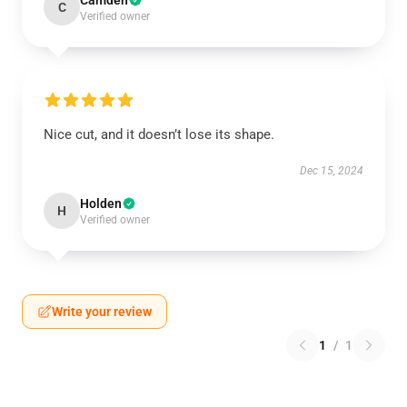
Camden
C
Verified owner
Nice cut, and it doesn’t lose its shape.
Dec 15, 2024
Holden
H
Verified owner
Write your review
1
/
1