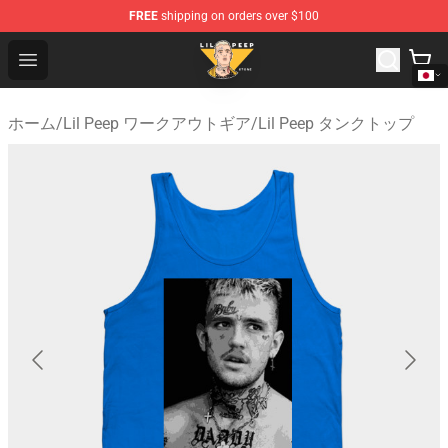
FREE
shipping on orders over $100
Lil Peep Store - Official Lil Peep Merchandise Shop
Open menu
ホーム
/
Lil Peep ワークアウトギア
/
Lil Peep タンクトップ