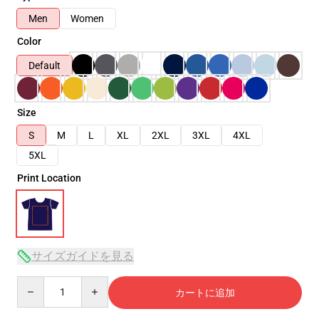
Men
Women
Color
Default
Size
S
M
L
XL
2XL
3XL
4XL
5XL
Print Location
サイズガイドを見る
Quantity
カートに追加