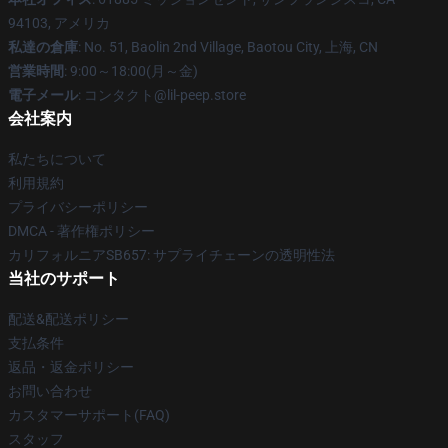
94103, アメリカ
私達の倉庫
: No. 51, Baolin 2nd Village, Baotou City, 上海, CN
営業時間
: 9:00～18:00(月～金)
電子メール
: コンタクト@lil-peep.store
会社案内
私たちについて
利用規約
プライバシーポリシー
DMCA - 著作権ポリシー
カリフォルニアSB657: サプライチェーンの透明性法
当社のサポート
配送&配送ポリシー
支払条件
返品・返金ポリシー
お問い合わせ
カスタマーサポート(FAQ)
スタッフ