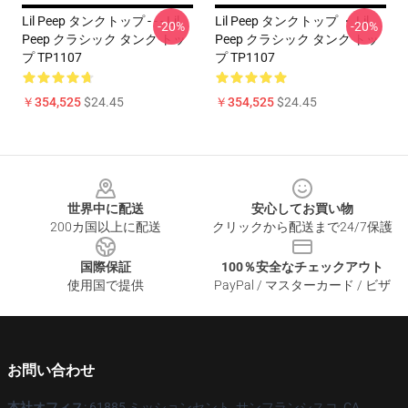
Lil Peep タンクトップ - - - Lil
Lil Peep タンクトップ ・ Lil
-20%
-20%
Peep クラシック タンク トッ
Peep クラシック タンク トッ
プ TP1107
プ TP1107
￥354,525
$24.45
￥354,525
$24.45
Footer
世界中に配送
安心してお買い物
200カ国以上に配送
クリックから配送まで24/7保護
国際保証
100％安全なチェックアウト
使用国で提供
PayPal / マスターカード / ビザ
お問い合わせ
本社オフィス
: 61885 ミッションセント, サンフランシスコ, CA