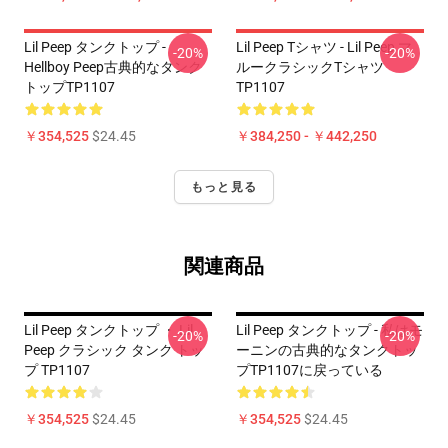
Lil Peep タンクトップ -
Lil Peep Tシャツ - Lil Peep マ
-20%
-20%
Hellboy Peep古典的なタンク
ルークラシックTシャツ
トップTP1107
TP1107
￥354,525
$24.45
￥384,250 - ￥442,250
もっと見る
関連商品
Lil Peep タンクトップ ・ Lil
Lil Peep タンクトップ - 私はモ
-20%
-20%
Peep クラシック タンク トッ
ーニンの古典的なタンクトッ
プ TP1107
プTP1107に戻っている
￥354,525
$24.45
￥354,525
$24.45