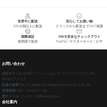
Footer
世界中に配送
安心してお買い物
200カ国以上に配送
クリックから配送まで24/7保護
国際保証
100％安全なチェックアウト
使用国で提供
PayPal / マスターカード / ビザ
お問い合わせ
本社オフィス
: 61885 ミッションセント, サンフランシスコ, CA
94103, アメリカ
私達の倉庫
: No. 51, Baolin 2nd Village, Baotou City, 上海, CN
営業時間
: 9:00～18:00(月～金)
電子メール
: コンタクト@lil-peep.store
会社案内