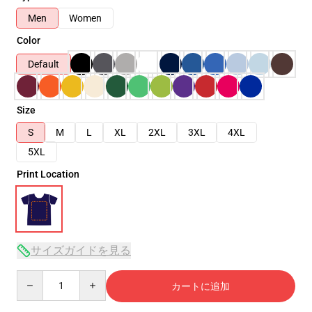
Men
Women
Color
Default
Size
S
M
L
XL
2XL
3XL
4XL
5XL
Print Location
サイズガイドを見る
Quantity
カートに追加