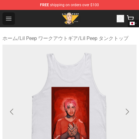
FREE
shipping on orders over $100
Lil Peep Store - Official Lil Peep Merchandise Shop
Open menu
ホーム
/
Lil Peep ワークアウトギア
/
Lil Peep タンクトップ