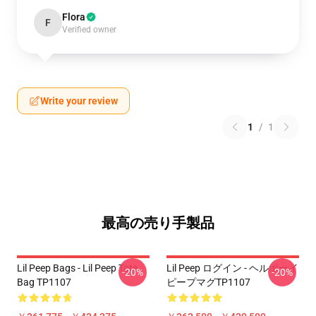
Flora
F
Verified owner
Write your review
1
/
1
最高の売り手製品
Lil Peep Bags - Lil Peep Tote
Lil Peep ログイン - ヘルボーイ
-20%
-20%
Bag TP1107
ピープマグTP1107