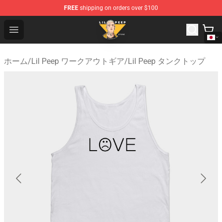
FREE
shipping on orders over $100
Lil Peep Store - Official Lil Peep Merchandise Shop
Open menu
ホーム
/
Lil Peep ワークアウトギア
/
Lil Peep タンクトップ