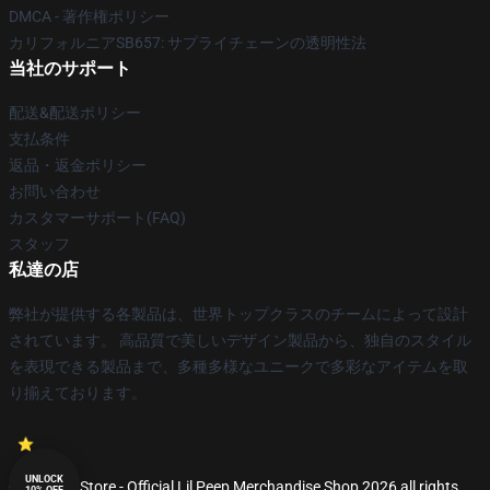
DMCA - 著作権ポリシー
カリフォルニアSB657: サプライチェーンの透明性法
当社のサポート
配送&配送ポリシー
支払条件
返品・返金ポリシー
お問い合わせ
カスタマーサポート(FAQ)
スタッフ
私達の店
弊社が提供する各製品は、世界トップクラスのチームによって設計
されています。 高品質で美しいデザイン製品から、独自のスタイル
を表現できる製品まで、多種多様なユニークで多彩なアイテムを取
り揃えております。
UNLOCK
© Lil Peep Store - Official Lil Peep Merchandise Shop 2026 all rights
10% OFF