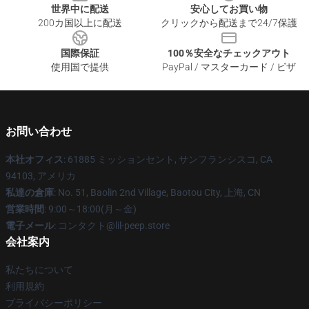
世界中に配送
安心してお買い物
200カ国以上に配送
クリックから配送まで24/7保護
国際保証
100％安全なチェックアウト
使用国で提供
PayPal / マスターカード / ビザ
お問い合わせ
本社オフィス
: 61885 ミッションセント, サンフランシスコ, CA
94103, アメリカ
私達の倉庫
: No. 51, Baolin 2nd Village, Baotou City, 上海, CN
営業時間
: 9:00～18:00(月～金)
電子メール
: コンタクト@lil-peep.store
会社案内
私たちについて
利用規約
プライバシーポリシー