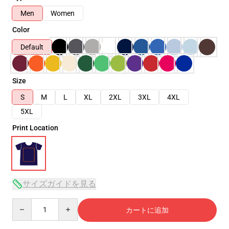
Men
Women
Color
Default
Size
S
M
L
XL
2XL
3XL
4XL
5XL
Print Location
サイズガイドを見る
Quantity
カートに追加