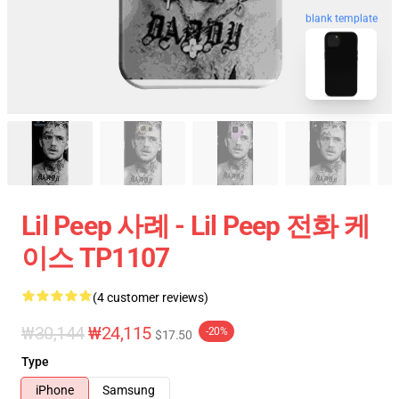
blank template
Lil Peep 사례 - Lil Peep 전화 케
이스 TP1107
(4 customer reviews)
₩30,144
₩24,115
-20%
$17.50
Type
iPhone
Samsung