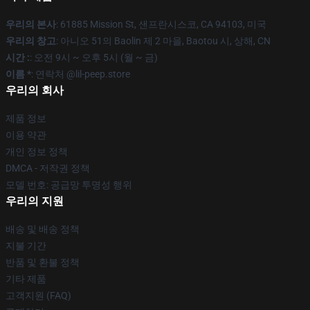
우리의 본사
: 61885 Mission St, 샌프란시스코, CA 94103, 미국
우리의 창고
: 아니오 51의 Baolin 제 2 마을, Baotou 시, 상해, CN
시간 :
: 오전 9시 ~ 오후 5시 (월 ~ 금)
이름 *
: 연락처 @lil-peep.store
우리의 회사
제품 정보
이용 약관
개인 정보 정책
DMCA - 저작권 정책
모델 번호: 공급망 투명성 행위
우리의 지원
배송 및 배송 정책
지불 기간
반품 및 환불 정책
기타 제품
고객지원 (FAQ)