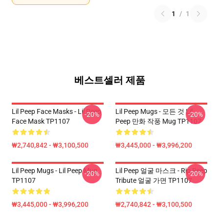
1
/
1
베스트셀러 제품
Lil Peep Face Masks - Lil Peep
Lil Peep Mugs - 모든 것 Lil
-20%
-20%
Face Mask TP1107
Peep 만화 작풍 Mug TP1107
₩2,740,842 - ₩3,100,500
₩3,445,000 - ₩3,996,200
Lil Peep Mugs - Lil Peep Mug
Lil Peep 얼굴 마스크 - Rip Peep
-20%
-20%
TP1107
Tribute 얼굴 가면 TP1107
₩3,445,000 - ₩3,996,200
₩2,740,842 - ₩3,100,500