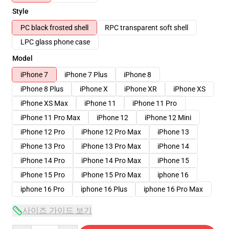
Style
PC black frosted shell
RPC transparent soft shell
LPC glass phone case
Model
iPhone 7
iPhone 7 Plus
iPhone 8
iPhone 8 Plus
iPhone X
iPhone XR
iPhone XS
iPhone XS Max
iPhone 11
iPhone 11 Pro
iPhone 11 Pro Max
iPhone 12
iPhone 12 Mini
iPhone 12 Pro
iPhone 12 Pro Max
iPhone 13
iPhone 13 Pro
iPhone 13 Pro Max
iPhone 14
iPhone 14 Pro
iPhone 14 Pro Max
iPhone 15
iPhone 15 Pro
iPhone 15 Pro Max
iphone 16
iphone 16 Pro
iphone 16 Plus
iphone 16 Pro Max
사이즈 가이드 보기