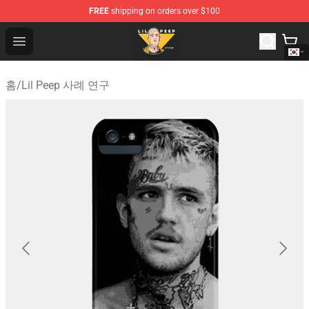
FREE
shipping on orders over $100
Lil Peep Store - Official Lil Peep Merchandise Shop
Open menu
홈
/
Lil Peep 사례 연구