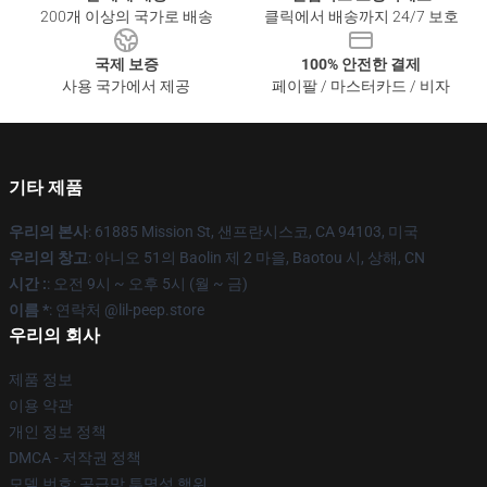
200개 이상의 국가로 배송
클릭에서 배송까지 24/7 보호
국제 보증
100% 안전한 결제
사용 국가에서 제공
페이팔 / 마스터카드 / 비자
기타 제품
우리의 본사
: 61885 Mission St, 샌프란시스코, CA 94103, 미국
우리의 창고
: 아니오 51의 Baolin 제 2 마을, Baotou 시, 상해, CN
시간 :
: 오전 9시 ~ 오후 5시 (월 ~ 금)
이름 *
: 연락처 @lil-peep.store
우리의 회사
제품 정보
이용 약관
개인 정보 정책
DMCA - 저작권 정책
모델 번호: 공급망 투명성 행위