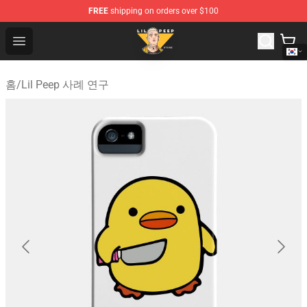
FREE
shipping on orders over $100
Lil Peep Store - Official Lil Peep Merchandise Shop
Open menu
홈
/
Lil Peep 사례 연구