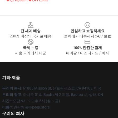
₩2,218,580 - ₩2,411,500
Footer
전 세계 배송
안심하고 쇼핑하세요
200개 이상의 국가로 배송
클릭에서 배송까지 24/7 보호
국제 보증
100% 안전한 결제
사용 국가에서 제공
페이팔 / 마스터카드 / 비자
기타 제품
우리의 본사
: 61885 Mission St, 샌프란시스코, CA 94103, 미국
우리의 창고
: 아니오 51의 Baolin 제 2 마을, Baotou 시, 상해, CN
시간 :
: 오전 9시 ~ 오후 5시 (월 ~ 금)
이름 *
: 연락처 @lil-peep.store
우리의 회사