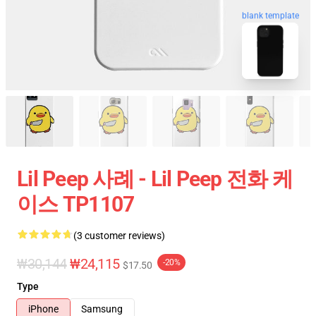
blank template
Lil Peep 사례 - Lil Peep 전화 케
이스 TP1107
(3 customer reviews)
₩30,144
₩24,115
-20%
$17.50
Type
iPhone
Samsung