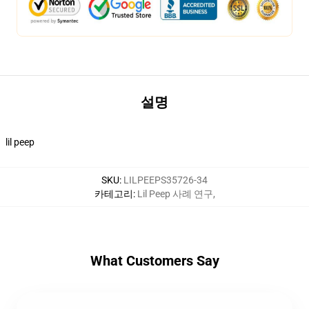
설명
lil peep
SKU
:
LILPEEPS35726-34
카테고리
:
Lil Peep 사례 연구
,
What Customers Say