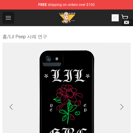
FREE
shipping on orders over $100
Lil Peep Store - Official Lil Peep Merchandise Shop
Open menu
홈
/
Lil Peep 사례 연구