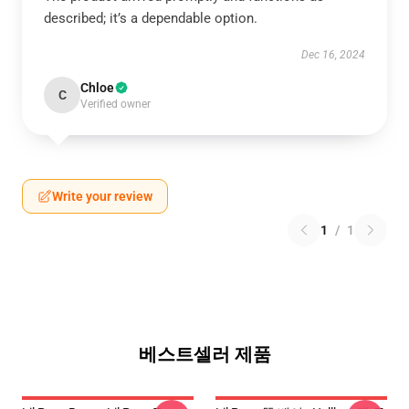
described; it’s a dependable option.
Dec 16, 2024
Chloe
C
Verified owner
Write your review
1
/
1
베스트셀러 제품