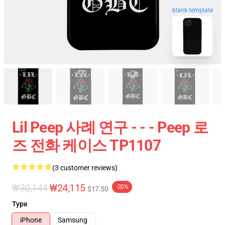
blank template
Lil Peep 사례 연구 - - - Peep 로
즈 전화 케이스 TP1107
(3 customer reviews)
₩30,144
₩24,115
-20%
$17.50
Type
iPhone
Samsung