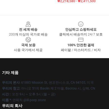
₩2,218,580 - ₩2,411,500
Footer
전 세계 배송
안심하고 쇼핑하세요
200개 이상의 국가로 배송
클릭에서 배송까지 24/7 보호
국제 보증
100% 안전한 결제
사용 국가에서 제공
페이팔 / 마스터카드 / 비자
기타 제품
우리의 본사
: 61885 Mission St, 샌프란시스코, CA 94103, 미국
우리의 창고
: 아니오 51의 Baolin 제 2 마을, Baotou 시, 상해, CN
시간 :
: 오전 9시 ~ 오후 5시 (월 ~ 금)
이름 *
: 연락처 @lil-peep.store
우리의 회사