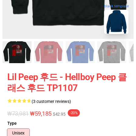
blank template
Lil Peep 후드 - Hellboy Peep 클
래스 후드 TP1107
(3 customer reviews)
₩73,981
₩59,185
-20%
$42.95
Type
Unisex