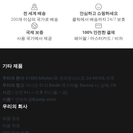
전 세계 배송
안심하고 쇼핑하세요
200개 이상의 국가로 배송
클릭에서 배송까지 24/7 보호
국제 보증
100% 안전한 결제
사용 국가에서 제공
페이팔 / 마스터카드 / 비자
기타 제품
우리의 본사
: 61885 Mission St, 샌프란시스코, CA 94103, 미국
우리의 창고
: 아니오 51의 Baolin 제 2 마을, Baotou 시, 상해, CN
시간 :
: 오전 9시 ~ 오후 5시 (월 ~ 금)
이름 *
: 연락처 @lil-peep.store
우리의 회사
제품 정보
이용 약관
개인 정보 정책