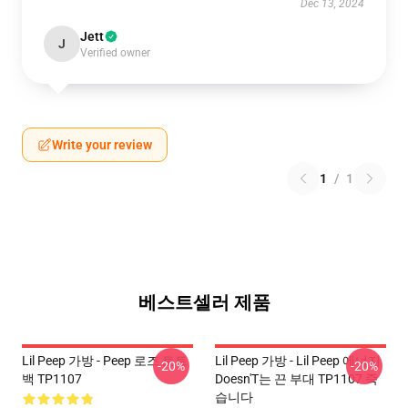
Dec 13, 2024
Jett
J
Verified owner
Write your review
1
/
1
베스트셀러 제품
Lil Peep 가방 - Peep 로즈 토트
Lil Peep 가방 - Lil Peep 에너지
-20%
-20%
백 TP1107
Doesn'T는 끈 부대 TP1107 죽
습니다