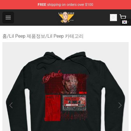
FREE
shipping on orders over $100
Lil Peep Store - Official Lil Peep Merchandise Shop
Open menu
홈
/
Lil Peep 제품정보
/
Lil Peep 카테고리