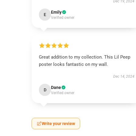
Dec 19, 2024
Emily
E
Verified owner
Great addition to my collection. This Lil Peep
poster looks fantastic on my wall.
Dec 14, 2024
Dane
D
Verified owner
Write your review