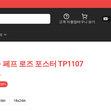
고객 지원
장바구니 보기
처
터 - 페프 로즈 포스터 TP1107
)
-20%
24in
18x24in