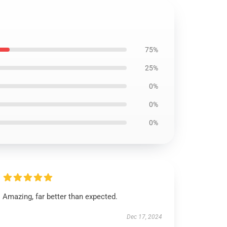
75%
25%
0%
0%
0%
Amazing, far better than expected.
Dec 17, 2024