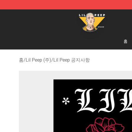
Lil Peep Store - Official Lil Peep Merchandise Shop
홈
홈
/
Lil Peep (주)
/
Lil Peep 공지사항