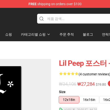
FREE
shipping on orders over $100
쇼핑
카테고리별 쇼핑
주문 추적
블로그
연락
Lil Peep 포스
(4 customer reviews
₩34,106
₩27,284
$19.80
Size
12x18in
16x16in
16x
사이즈 가이드 보기