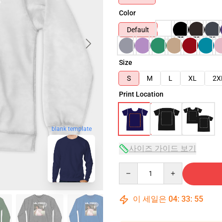
Color
Default
Size
S
M
L
XL
2X
Print Location
blank template
사이즈 가이드 보기
Quantity
이 세일은
04
:
33
:
54