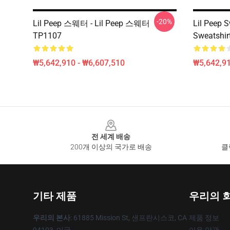
-20%
Lil Peep 스웨터 - Lil Peep 스웨터
Lil Peep S
TP1107
Sweatshir
₩5,642,910 - ₩6,607,510
₩5,642,91
Footer
전 세계 배송
200개 이상의 국가로 배송
클
기타 제품
우리의 
우리의 본사
: 61885 Mission St, 샌프란시스코, CA
제품 정보