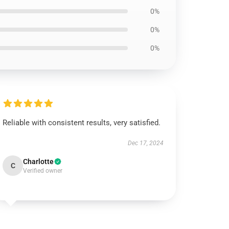
0%
0%
0%
Reliable with consistent results, very satisfied.
Dec 17, 2024
Charlotte
C
Verified owner