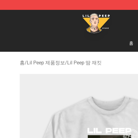
Lil Peep Store - Official Lil Peep Merchandise Shop
홈
홈
/
Lil Peep 제품정보
/
Lil Peep 땀 재킷