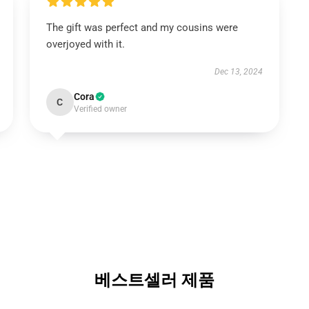
The gift was perfect and my cousins were
overjoyed with it.
Dec 13, 2024
Cora
C
Verified owner
베스트셀러 제품