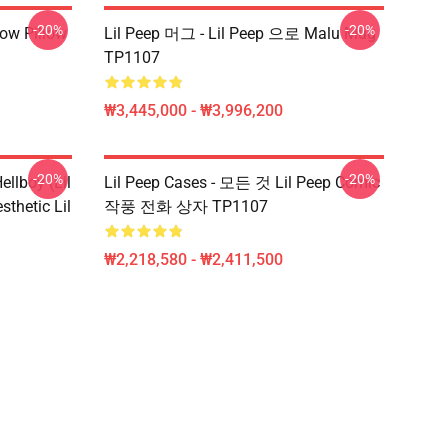
-20%
-20%
row Pillow
Lil Peep 머그 - Lil Peep 으로 Malu Mug
TP1107
₩3,445,000 - ₩3,996,200
-20%
-20%
llboy (Lil
Lil Peep Cases - 모든 것 Lil Peep Comic
thetic Lil
작풍 전화 상자 TP1107
₩2,218,580 - ₩2,411,500