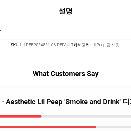
설명
인
SKU
:
LILPEEPS54561-08-DEFAULT
카테고리
:
Lil Peep 땀 재킷
,
What Customers Say
터 - Aesthetic Lil Peep 'Smoke and Dri