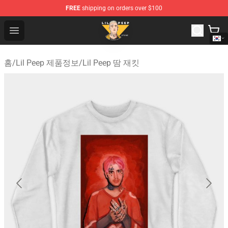
FREE
shipping on orders over $100
Lil Peep Store - Official Lil Peep Merchandise Shop
Open menu
홈
/
Lil Peep 제품정보
/
Lil Peep 땀 재킷