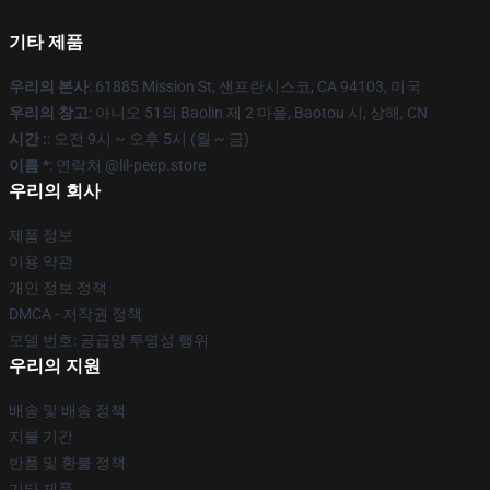
기타 제품
우리의 본사
: 61885 Mission St, 샌프란시스코, CA 94103, 미국
우리의 창고
: 아니오 51의 Baolin 제 2 마을, Baotou 시, 상해, CN
시간 :
: 오전 9시 ~ 오후 5시 (월 ~ 금)
이름 *
: 연락처 @lil-peep.store
우리의 회사
제품 정보
이용 약관
개인 정보 정책
DMCA - 저작권 정책
모델 번호: 공급망 투명성 행위
우리의 지원
배송 및 배송 정책
지불 기간
반품 및 환불 정책
기타 제품