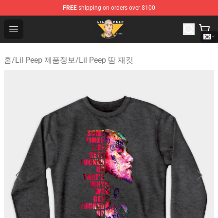
FREE
shipping on orders over $100
Lil Peep Store - Official Lil Peep Merchandise Shop
Open menu
홈
/
Lil Peep 제품정보
/
Lil Peep 땀 재킷