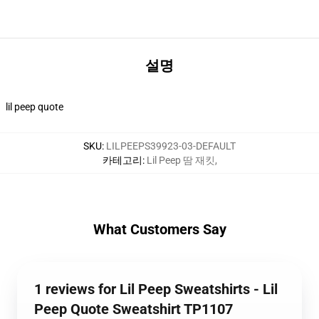
설명
lil peep quote
SKU
:
LILPEEPS39923-03-DEFAULT
카테고리
:
Lil Peep 땀 재킷
,
What Customers Say
1 reviews for Lil Peep Sweatshirts - Lil
Peep Quote Sweatshirt TP1107