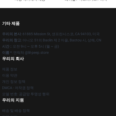
기타 제품
우리의 본사
: 61885 Mission St, 샌프란시스코, CA 94103, 미국
우리의 창고
: 아니오 51의 Baolin 제 2 마을, Baotou 시, 상해, CN
시간 :
: 오전 9시 ~ 오후 5시 (월 ~ 금)
이름 *
: 연락처 @lil-peep.store
우리의 회사
제품 정보
이용 약관
개인 정보 정책
DMCA - 저작권 정책
모델 번호: 공급망 투명성 행위
우리의 지원
배송 및 배송 정책