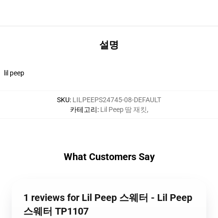
설명
lil peep
SKU
:
LILPEEPS24745-08-DEFAULT
카테고리
:
Lil Peep 땀 재킷
,
What Customers Say
1 reviews for Lil Peep 스웨터 - Lil Peep
스웨터 TP1107