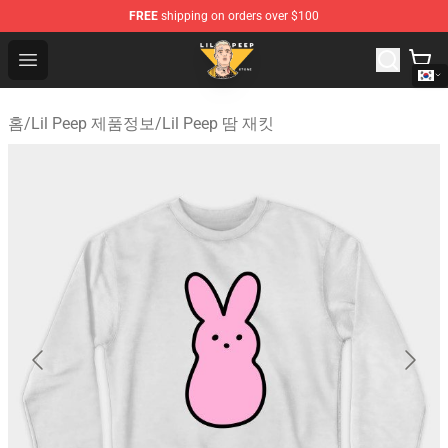
FREE
shipping on orders over $100
Lil Peep Store - Official Lil Peep Merchandise Shop
Open menu
홈
/
Lil Peep 제품정보
/
Lil Peep 땀 재킷