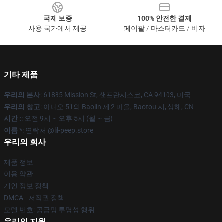
국제 보증
100% 안전한 결제
사용 국가에서 제공
페이팔 / 마스터카드 / 비자
기타 제품
우리의 본사
: 61885 Mission St, 샌프란시스코, CA 94103, 미국
우리의 창고
: 아니오 51의 Baolin 제 2 마을, Baotou 시, 상해, CN
시간 :
: 오전 9시 ~ 오후 5시 (월 ~ 금)
이름 *
: 연락처 @lil-peep.store
우리의 회사
제품 정보
이용 약관
개인 정보 정책
DMCA - 저작권 정책
모델 번호: 공급망 투명성 행위
우리의 지원