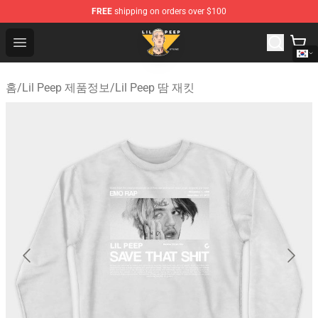
FREE
shipping on orders over $100
Lil Peep Store - Official Lil Peep Merchandise Shop
Open menu
홈
/
Lil Peep 제품정보
/
Lil Peep 땀 재킷