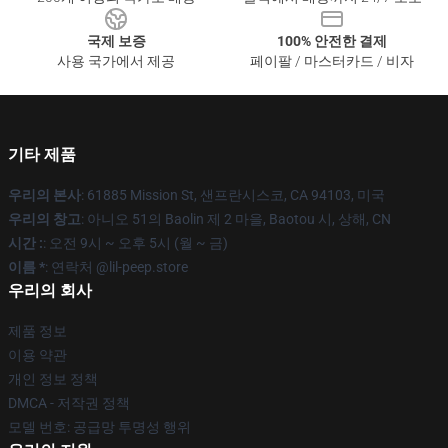
국제 보증
100% 안전한 결제
사용 국가에서 제공
페이팔 / 마스터카드 / 비자
기타 제품
우리의 본사
: 61885 Mission St, 샌프란시스코, CA 94103, 미국
우리의 창고
: 아니오 51의 Baolin 제 2 마을, Baotou 시, 상해, CN
시간 :
: 오전 9시 ~ 오후 5시 (월 ~ 금)
이름 *
: 연락처 @lil-peep.store
우리의 회사
제품 정보
이용 약관
개인 정보 정책
DMCA - 저작권 정책
모델 번호: 공급망 투명성 행위