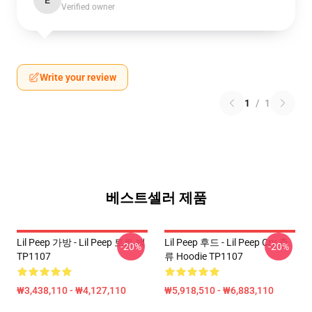
E
Verified owner
Write your review
1
/
1
베스트셀러 제품
Lil Peep 가방 - Lil Peep 토트 백
Lil Peep 후드 - Lil Peep Cry 종
-20%
-20%
TP1107
류 Hoodie TP1107
₩3,438,110 - ₩4,127,110
₩5,918,510 - ₩6,883,110