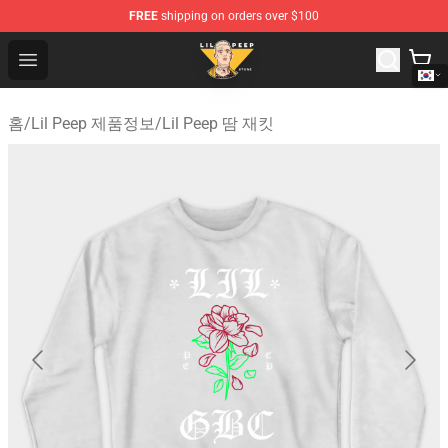
FREE
shipping on orders over $100
Lil Peep Store - Official Lil Peep Merchandise Shop
Open menu
홈
/
Lil Peep 제품정보
/
Lil Peep 땀 재킷