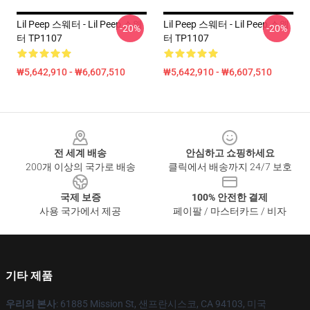
Lil Peep 스웨터 - Lil Peep 스웨
Lil Peep 스웨터 - Lil Peep 스웨
-20%
-20%
터 TP1107
터 TP1107
₩5,642,910 - ₩6,607,510
₩5,642,910 - ₩6,607,510
Footer
전 세계 배송
안심하고 쇼핑하세요
200개 이상의 국가로 배송
클릭에서 배송까지 24/7 보호
국제 보증
100% 안전한 결제
사용 국가에서 제공
페이팔 / 마스터카드 / 비자
기타 제품
우리의 본사
: 61885 Mission St, 샌프란시스코, CA 94103, 미국