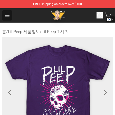
FREE
shipping on orders over $100
Lil Peep Store - Official Lil Peep Merchandise Shop
Open menu
홈
/
Lil Peep 제품정보
/
Lil Peep T-셔츠