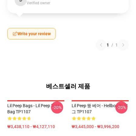
D
Verified owner
Write your review
1
/
1
베스트셀러 제품
Lil Peep Bags - Lil Peep Tote
Lil Peep 뚱 베어 - Hellboy 펩 무
-20%
-20%
Bag TP1107
그 TP1107
₩3,438,110 - ₩4,127,110
₩3,445,000 - ₩3,996,200