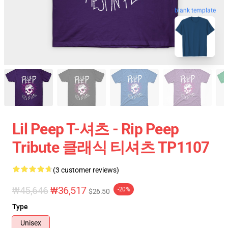
blank template
Lil Peep T-셔츠 - Rip Peep
Tribute 클래식 티셔츠 TP1107
(3 customer reviews)
₩45,646
₩36,517
-20%
$26.50
Type
Unisex