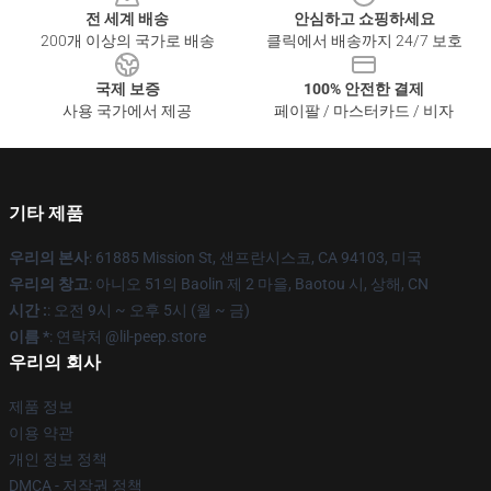
전 세계 배송
안심하고 쇼핑하세요
200개 이상의 국가로 배송
클릭에서 배송까지 24/7 보호
국제 보증
100% 안전한 결제
사용 국가에서 제공
페이팔 / 마스터카드 / 비자
기타 제품
우리의 본사
: 61885 Mission St, 샌프란시스코, CA 94103, 미국
우리의 창고
: 아니오 51의 Baolin 제 2 마을, Baotou 시, 상해, CN
시간 :
: 오전 9시 ~ 오후 5시 (월 ~ 금)
이름 *
: 연락처 @lil-peep.store
우리의 회사
제품 정보
이용 약관
개인 정보 정책
DMCA - 저작권 정책