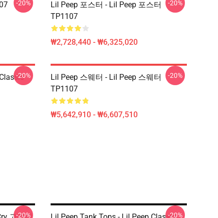
-20%
-20%
107
Lil Peep 포스터 - Lil Peep 포스터
TP1107
₩2,728,440 - ₩6,325,020
-20%
-20%
 Classic
Lil Peep 스웨터 - Lil Peep 스웨터
TP1107
₩5,642,910 - ₩6,607,510
-20%
-20%
p Cry 고전적
Lil Peep Tank Tops - Lil Peep Classic