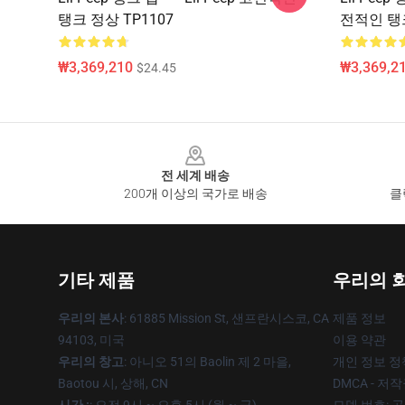
탱크 정상 TP1107
전적인 탱크
₩3,369,210
₩3,369,2
$24.45
Footer
전 세계 배송
200개 이상의 국가로 배송
클
기타 제품
우리의 
우리의 본사
: 61885 Mission St, 샌프란시스코, CA
제품 정보
94103, 미국
이용 약관
우리의 창고
: 아니오 51의 Baolin 제 2 마을,
개인 정보 정
Baotou 시, 상해, CN
DMCA - 저