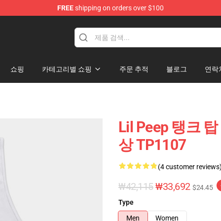
FREE
shipping on orders over $100
쇼핑
카테고리별 쇼핑
주문 추적
블로그
연락
Lil Peep 탱크 탑
상 TP1107
(4 customer reviews
₩42,115
₩33,692
$24.45
Type
Men
Women