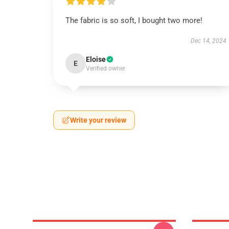
The fabric is so soft, I bought two more!
Dec 14, 2024
Eloise
E
Verified owner
Write your review