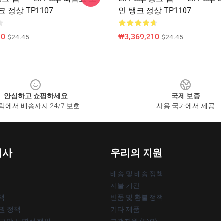
 정상 TP1107
인 탱크 정상 TP1107
10
₩3,369,210
$24.45
$24.45
안심하고 쇼핑하세요
국제 보증
릭에서 배송까지 24/7 보호
사용 국가에서 제공
회사
우리의 지원
배송 및 배송 정책
지불 기간
책
반품 및 환불 정책
작권 정책
기타 제품