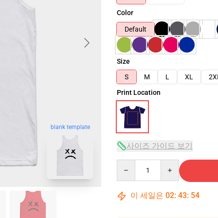
Color
Default
Size
S
M
L
XL
2X
Print Location
blank template
사이즈 가이드 보기
Quantity
이 세일은
02
:
43
:
53