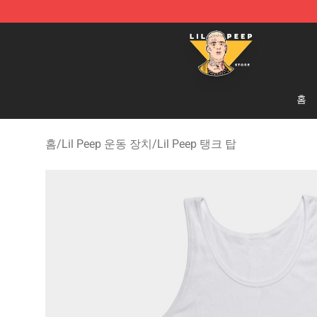
Lil Peep Store - Official Lil Peep Merchandise Shop
홈
홈
/
Lil Peep 운동 장치
/
Lil Peep 탱크 탑