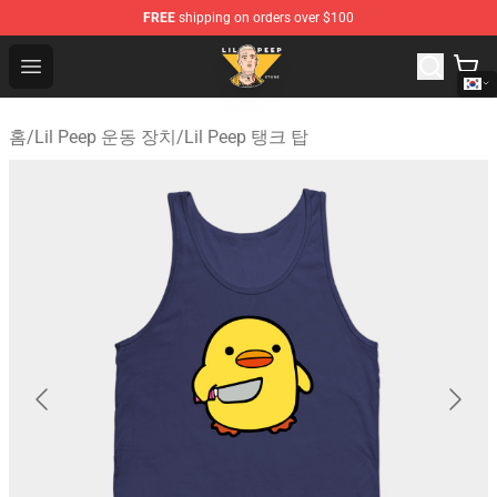
FREE
shipping on orders over $100
Lil Peep Store - Official Lil Peep Merchandise Shop
Open menu
홈
/
Lil Peep 운동 장치
/
Lil Peep 탱크 탑