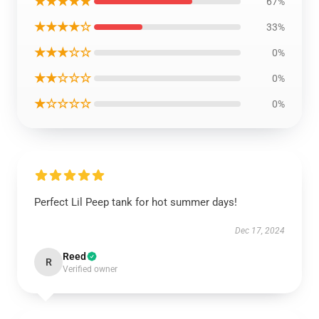
★★★★★
67%
★★★★☆
33%
★★★☆☆
0%
★★☆☆☆
0%
★☆☆☆☆
0%
Perfect Lil Peep tank for hot summer days!
Dec 17, 2024
Reed
R
Verified owner