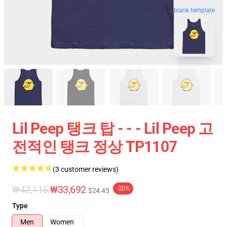
blank template
Lil Peep 탱크 탑 - - - Lil Peep 고
전적인 탱크 정상 TP1107
(3 customer reviews)
₩42,115
₩33,692
-20%
$24.45
Type
Men
Women