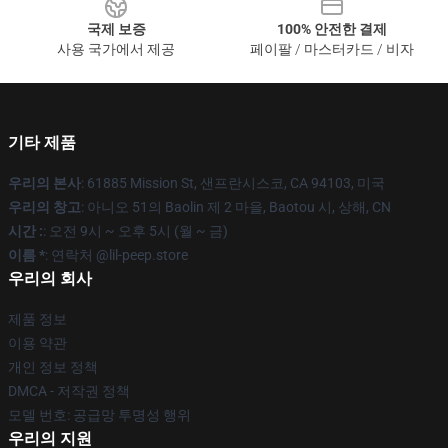
국제 보증
100% 안전한 결제
사용 국가에서 제공
페이팔 / 마스터카드 / 비자
기타 제품
우리의 본사
: 61885 Mission St, 샌프란시스코, CA 94103, 미국
우리의 창고
: 아니오 51의 Baolin 제 2 마을, Baotou 시, 상해, CN
시간 :
: 오전 9시 ~ 오후 5시 (월 ~ 금)
이름 *
: 연락처 @lil-peep.store
우리의 회사
제품 정보
이용 약관
개인 정보 정책
DMCA - 저작권 정책
모델 번호: 공급망 투명성 행위
우리의 지원