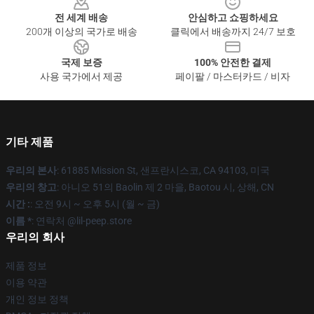
전 세계 배송
안심하고 쇼핑하세요
200개 이상의 국가로 배송
클릭에서 배송까지 24/7 보호
국제 보증
100% 안전한 결제
사용 국가에서 제공
페이팔 / 마스터카드 / 비자
기타 제품
우리의 본사
: 61885 Mission St, 샌프란시스코, CA 94103, 미국
우리의 창고
: 아니오 51의 Baolin 제 2 마을, Baotou 시, 상해, CN
시간 :
: 오전 9시 ~ 오후 5시 (월 ~ 금)
이름 *
: 연락처 @lil-peep.store
우리의 회사
제품 정보
이용 약관
개인 정보 정책