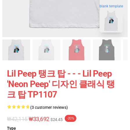
blank template
Lil Peep 탱크 탑 - - - Lil Peep
'Neon Peep' 디자인 클래식 탱
크 탑 TP1107
(3 customer reviews)
₩42,115
₩33,692
-20%
$24.45
Type