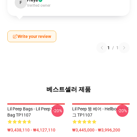
Freya
F
Verified owner
Write your review
1
/
1
베스트셀러 제품
Lil Peep Bags - Lil Peep Tote
Lil Peep 뚱 베어 - Hellboy 펩 무
-20%
-20%
Bag TP1107
그 TP1107
₩3,438,110 - ₩4,127,110
₩3,445,000 - ₩3,996,200