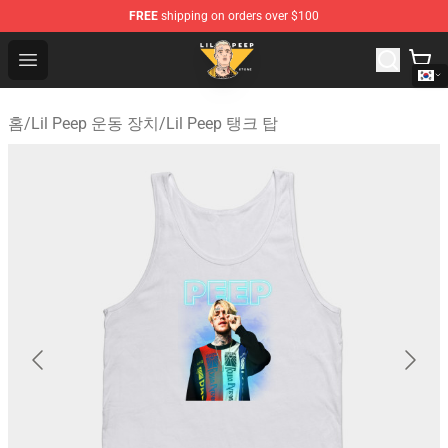
FREE
shipping on orders over $100
Lil Peep Store - Official Lil Peep Merchandise Shop
Open menu
홈
/
Lil Peep 운동 장치
/
Lil Peep 탱크 탑