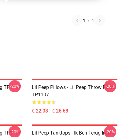
1
/
1
-20%
-20%
ug TP1107
Lil Peep Pillows - Lil Peep Throw Pillow
TP1107
€ 22,08 - € 26,68
-20%
-20%
ug TP1107
Lil Peep Tanktops - Ik Ben Terug In The