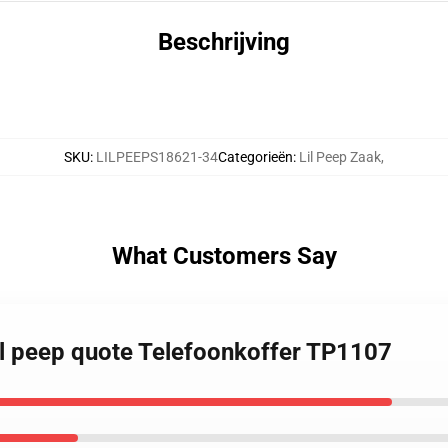
Beschrijving
SKU
:
LILPEEPS18621-34
Categorieën
:
Lil Peep Zaak
,
What Customers Say
lil peep quote Telefoonkoffer TP1107