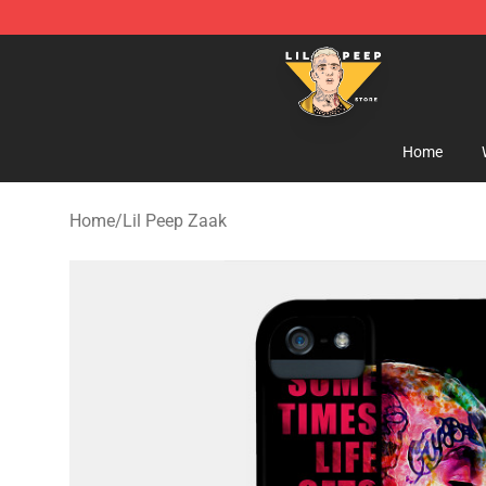
Lil Peep Store - Official Lil Peep Merchandise Shop
Home
Home
/
Lil Peep Zaak