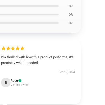
0%
0%
0%
I’m thrilled with how this product performs; it’s
precisely what I needed.
Dec 15, 2024
Rose
R
Verified owner