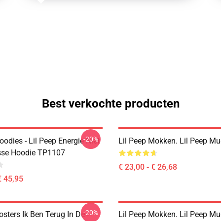
Best verkochte producten
-20%
oodies - Lil Peep Energie Niet
Lil Peep Mokken. Lil Peep M
asse Hoodie TP1107
€ 23,00 - € 26,68
€ 45,95
-20%
osters Ik Ben Terug In De
Lil Peep Mokken. Lil Peep M