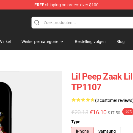
FREE
shipping on orders over $100
Winkel
Winkel per categorie
Bestelling volgen
Blog
Lil Peep Zaak Li
TP1107
(3 customer reviews
€20.13
€16.10
-20%
$17.50
Type
iPhone
Samsung