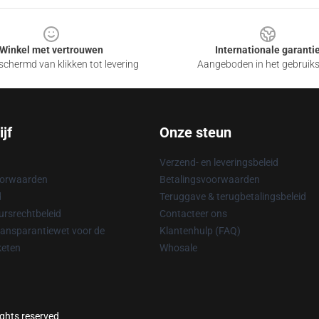
Winkel met vertrouwen
Internationale garanti
chermd van klikken tot levering
Aangeboden in het gebruik
jf
Onze steun
Verzend- en leveringsbeleid
oorwaarden
Betalingsvoorwaarden
d
Teruggave & terugbetalingsbeleid
rsrechtbeleid
Contacteer ons
ransparantiewet voor de
Klantenhulp (FAQ)
keten
Whosale
ights reserved