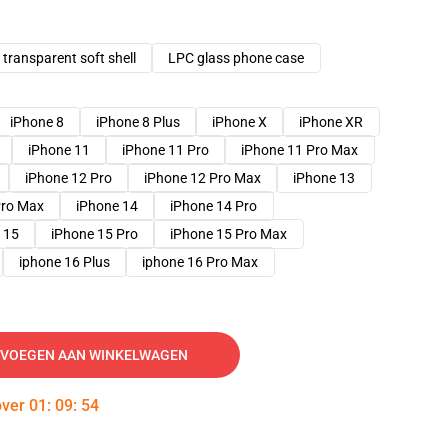
transparent soft shell
LPC glass phone case
iPhone 8
iPhone 8 Plus
iPhone X
iPhone XR
iPhone 11
iPhone 11 Pro
iPhone 11 Pro Max
iPhone 12 Pro
iPhone 12 Pro Max
iPhone 13
Pro Max
iPhone 14
iPhone 14 Pro
 15
iPhone 15 Pro
iPhone 15 Pro Max
iphone 16 Plus
iphone 16 Pro Max
VOEGEN AAN WINKELWAGEN
over
01
:
09
:
53