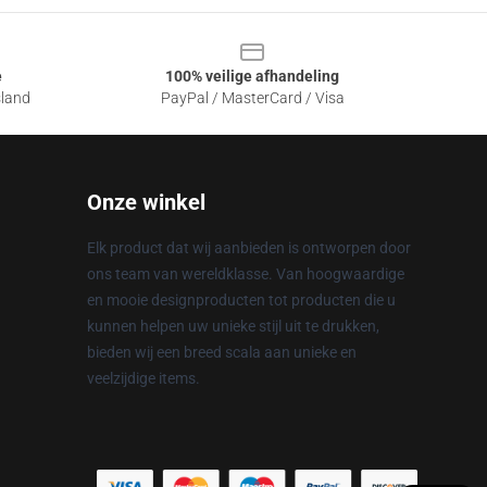
e
100% veilige afhandeling
sland
PayPal / MasterCard / Visa
Onze winkel
Elk product dat wij aanbieden is ontworpen door
ons team van wereldklasse. Van hoogwaardige
en mooie designproducten tot producten die u
kunnen helpen uw unieke stijl uit te drukken,
bieden wij een breed scala aan unieke en
veelzijdige items.