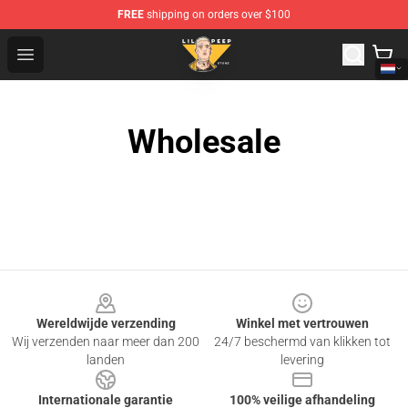
FREE
shipping on orders over $100
Lil Peep Store - Official Lil Peep Merchandise Shop
Open menu
Wholesale
Footer
Wereldwijde verzending
Winkel met vertrouwen
Wij verzenden naar meer dan 200
24/7 beschermd van klikken tot
landen
levering
Internationale garantie
100% veilige afhandeling