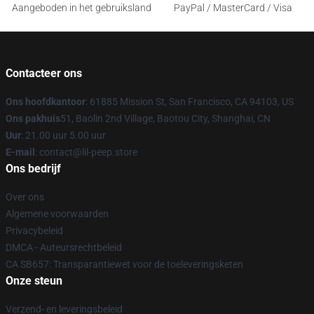
Aangeboden in het gebruiksland
PayPal / MasterCard / Visa
Contacteer ons
Ons hoofdkantoor
: 61885 Mission St, San Francisco, CA 94103, US
Ons pakhuis
51, Baolin 2nd Village, Baotou City, Shanghai, CN
Uur
: 21.00 uur 5.00 uur
E-mail
: contact@lil-peep.store
Ons bedrijf
Over ons
Algemene voorwaarden
Privacybeleid
DMCA - Auteursrechtbeleid
CA SB657: Transparantiewet voor de toeleveringsketen
Onze steun
Verzend- en leveringsbeleid