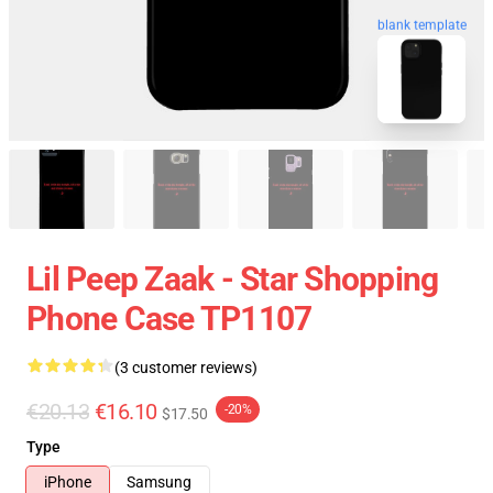
blank template
Lil Peep Zaak - Star Shopping
Phone Case TP1107
(3 customer reviews)
€20.13
€16.10
-20%
$17.50
Type
iPhone
Samsung