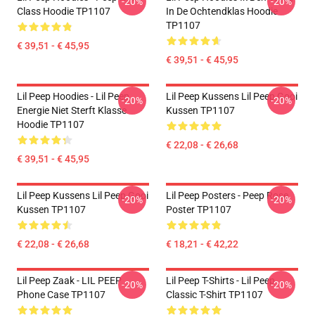
-20%
-20%
Class Hoodie TP1107
In De Ochtendklas Hoodie
TP1107
€ 39,51 - € 45,95
€ 39,51 - € 45,95
Lil Peep Hoodies - Lil Peep
Lil Peep Kussens Lil Peep Gooi
-20%
-20%
Energie Niet Sterft Klasse
Kussen TP1107
Hoodie TP1107
€ 22,08 - € 26,68
€ 39,51 - € 45,95
Lil Peep Kussens Lil Peep Gooi
Lil Peep Posters - Peep Rose
-20%
-20%
Kussen TP1107
Poster TP1107
€ 22,08 - € 26,68
€ 18,21 - € 42,22
Lil Peep Zaak - LIL PEEP
Lil Peep T-Shirts - Lil Peep
-20%
-20%
Phone Case TP1107
Classic T-Shirt TP1107