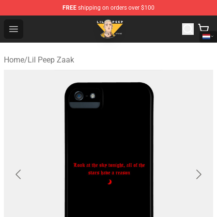
FREE
shipping on orders over $100
Lil Peep Store - Official Lil Peep Merchandise Shop
Open menu
Home
/
Lil Peep Zaak